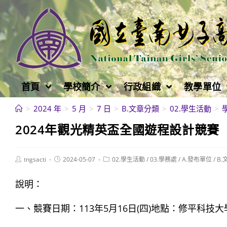
跳
轉
至
主
要
內
首頁
學校簡介
行政組織
教學單位
容
>
2024 年
>
5 月
>
7 日
>
B.文章分類
>
02.學生活動
>
2024年觀光精英盃全國遊程設計競賽
Post
Post
Post
tngsacti
2024-05-07
02.學生活動
/
03.學務處
/
A.發布單位
/
B.
author:
published:
category:
說明：
一、競賽日期：113年5月16日(四)地點：修平科技大