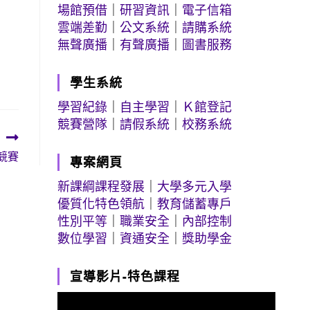
場館預借
｜
研習資訊
｜
電子信箱
雲端差勤
｜
公文系統
｜
請購系統
無聲廣播
｜
有聲廣播
｜
圖書服務
學生系統
學習紀錄
｜
自主學習
｜
Ｋ館登記
競賽營隊
｜
請假系統
｜
校務系統
競賽
專案網頁
新課綱課程發展
｜
大學多元入學
優質化特色領航
｜
教育儲蓄專戶
性別平等
｜
職業安全
｜
內部控制
數位學習
｜
資通安全
｜
獎助學金
宣導影片-特色課程