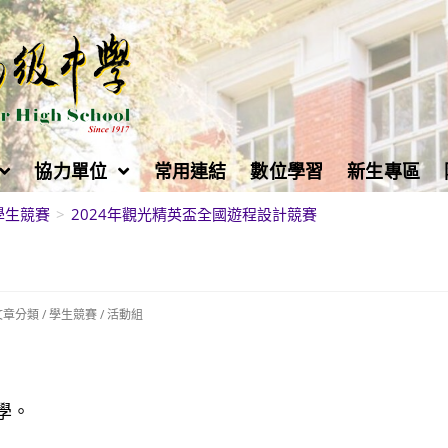
協力單位
常用連結
數位學習
新生專區
學生競賽
>
2024年觀光精英盃全國遊程設計競賽
文章分類
/
學生競賽
/
活動組
學。