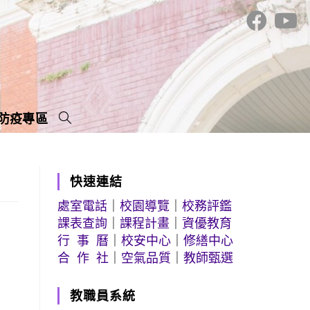
防疫專區
快速連結
處室電話
｜
校園導覽
｜
校務評鑑
課表查詢
｜
課程計畫
｜
資優教育
行 事 曆
｜
校安中心
｜
修繕中心
合 作 社
｜
空氣品質
｜
教師甄選
教職員系統