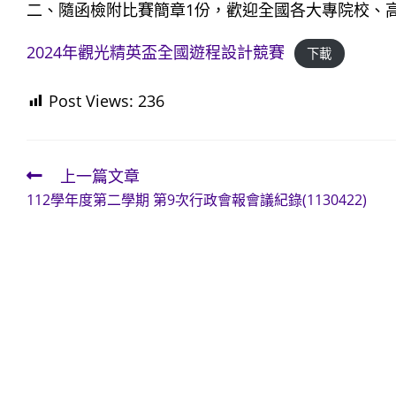
二、隨函檢附比賽簡章1份，歡迎全國各大專院校、
2024年觀光精英盃全國遊程設計競賽
下載
Post Views:
236
上一篇文章
Read
112學年度第二學期 第9次行政會報會議紀錄(1130422)
more
articles