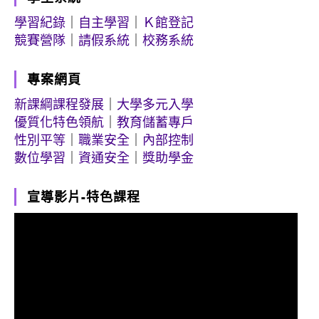
學習紀錄
｜
自主學習
｜
Ｋ館登記
競賽營隊
｜
請假系統
｜
校務系統
專案網頁
新課綱課程發展
｜
大學多元入學
優質化特色領航
｜
教育儲蓄專戶
性別平等
｜
職業安全
｜
內部控制
數位學習
｜
資通安全
｜
獎助學金
宣導影片-特色課程