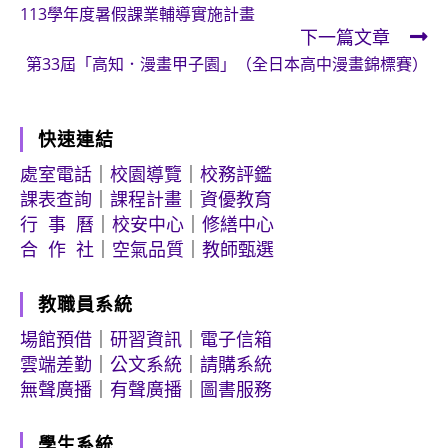
113學年度暑假課業輔導實施計畫
more
下一篇文章
articles
第33屆「高知．漫畫甲子園」（全日本高中漫畫錦標賽）
快速連結
處室電話
｜
校園導覽
｜
校務評鑑
課表查詢
｜
課程計畫
｜
資優教育
行 事 曆
｜
校安中心
｜
修繕中心
合 作 社
｜
空氣品質
｜
教師甄選
教職員系統
場館預借
｜
研習資訊
｜
電子信箱
雲端差勤
｜
公文系統
｜
請購系統
無聲廣播
｜
有聲廣播
｜
圖書服務
學生系統