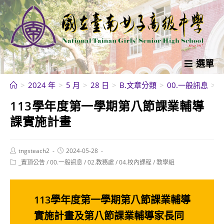
跳
轉
至
主
要
選單
內
>
2024 年
>
5 月
>
28 日
>
B.文章分類
>
00.一般訊息
>
容
113學年度第一學期第八節課業輔導
課實施計畫
Post
Post
tngsteach2
2024-05-28
author:
published:
Post
_置頂公告
/
00.一般訊息
/
02.教務處
/
04.校內課程
/
教學組
category:
113學年度第一學期第八節課業輔導
實施計畫及第八節課業輔導家長同