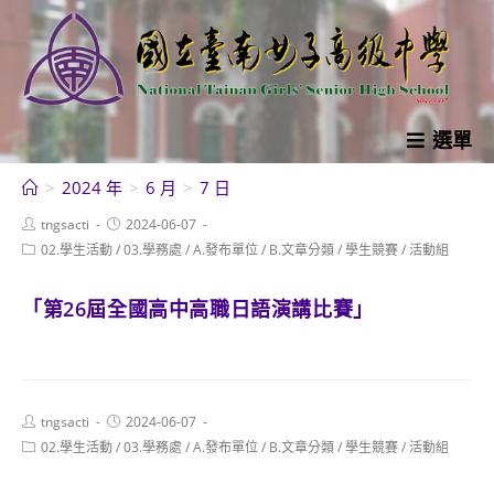
跳
轉
至
主
要
選單
內
>
2024 年
>
6 月
>
7 日
容
Post
Post
tngsacti
2024-06-07
author:
published:
Post
02.學生活動
/
03.學務處
/
A.發布單位
/
B.文章分類
/
學生競賽
/
活動組
category:
「第26屆全國高中高職日語演講比賽」
Post
Post
tngsacti
2024-06-07
author:
published:
Post
02.學生活動
/
03.學務處
/
A.發布單位
/
B.文章分類
/
學生競賽
/
活動組
category: