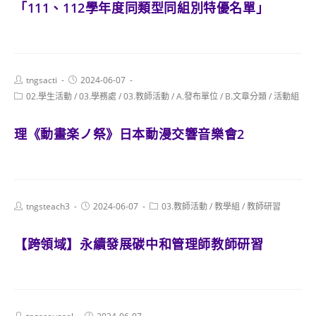
「111、112學年度同類型同組別特優名單」
Post
Post
tngsacti
2024-06-07
author:
published:
Post
02.學生活動
/
03.學務處
/
03.教師活動
/
A.發布單位
/
B.文章分類
/
活動組
category:
理《動畫楽ノ祭》日本動漫交響音樂會2
Post
Post
Post
tngsteach3
2024-06-07
03.教師活動
/
教學組
/
教師研習
author:
published:
category:
【跨領域】永續發展碳中和管理師教師研習
Post
Post