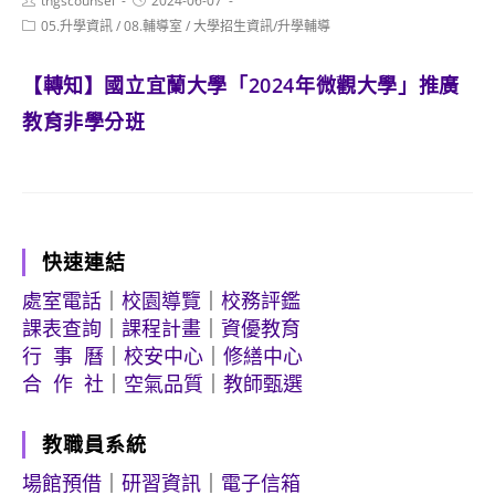
tngscounsel
2024-06-07
author:
published:
Post
05.升學資訊
/
08.輔導室
/
大學招生資訊/升學輔導
category:
【轉知】國立宜蘭大學「2024年微觀大學」推廣
教育非學分班
快速連結
處室電話
｜
校園導覽
｜
校務評鑑
課表查詢
｜
課程計畫
｜
資優教育
行 事 曆
｜
校安中心
｜
修繕中心
合 作 社
｜
空氣品質
｜
教師甄選
教職員系統
場館預借
｜
研習資訊
｜
電子信箱