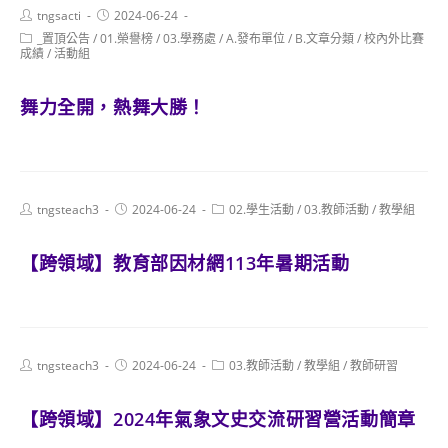
Post
Post
tngsacti
2024-06-24
author:
published:
Post
_置頂公告
/
01.榮譽榜
/
03.學務處
/
A.發布單位
/
B.文章分類
/
校內外比賽
category:
成績
/
活動組
舞力全開，熱舞大勝！
Post
Post
Post
tngsteach3
2024-06-24
02.學生活動
/
03.教師活動
/
教學組
author:
published:
category:
【跨領域】教育部因材網113年暑期活動
Post
Post
Post
tngsteach3
2024-06-24
03.教師活動
/
教學組
/
教師研習
author:
published:
category:
【跨領域】2024年氣象文史交流研習營活動簡章