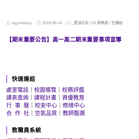
Post
Post
Post
tngsmilitary
2024-06-24
_置頂公告
/
03.學務處
/
生輔組
author:
published:
category:
【期末重要公告】高一高二期末重要事項宣導
快速連結
處室電話
｜
校園導覽
｜
校務評鑑
課表查詢
｜
課程計畫
｜
資優教育
行 事 曆
｜
校安中心
｜
修繕中心
合 作 社
｜
空氣品質
｜
教師甄選
教職員系統