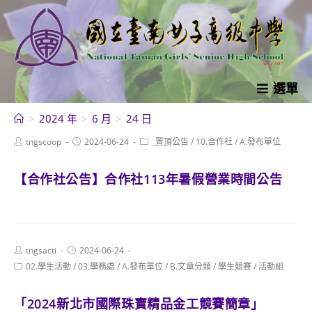
跳
轉
至
主
要
選單
內
>
2024 年
>
6 月
>
24 日
容
Post
Post
Post
tngscoop
2024-06-24
_置頂公告
/
10.合作社
/
A.發布單位
author:
published:
category:
【合作社公告】合作社113年暑假營業時間公告
Post
Post
tngsacti
2024-06-24
author:
published:
Post
02.學生活動
/
03.學務處
/
A.發布單位
/
B.文章分類
/
學生競賽
/
活動組
category:
「2024新北市國際珠寶精品金工競賽簡章」