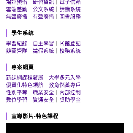
場館預借
｜
研習資訊
｜
電子信箱
雲端差勤
｜
公文系統
｜
請購系統
無聲廣播
｜
有聲廣播
｜
圖書服務
學生系統
學習紀錄
｜
自主學習
｜
Ｋ館登記
競賽營隊
｜
請假系統
｜
校務系統
專案網頁
新課綱課程發展
｜
大學多元入學
優質化特色領航
｜
教育儲蓄專戶
性別平等
｜
職業安全
｜
內部控制
數位學習
｜
資通安全
｜
獎助學金
宣導影片-特色課程