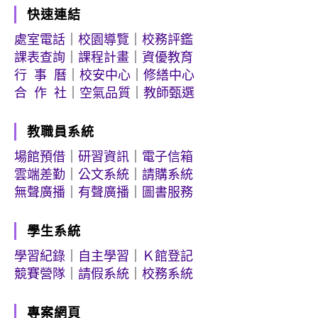
快速連結
處室電話
｜
校園導覽
｜
校務評鑑
課表查詢
｜
課程計畫
｜
資優教育
行 事 曆
｜
校安中心
｜
修繕中心
合 作 社
｜
空氣品質
｜
教師甄選
教職員系統
場館預借
｜
研習資訊
｜
電子信箱
雲端差勤
｜
公文系統
｜
請購系統
無聲廣播
｜
有聲廣播
｜
圖書服務
學生系統
學習紀錄
｜
自主學習
｜
Ｋ館登記
競賽營隊
｜
請假系統
｜
校務系統
專案網頁