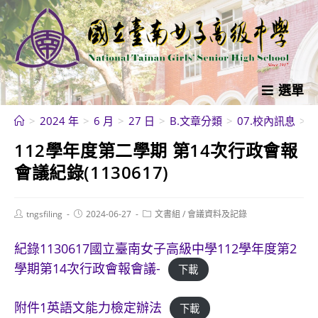
跳
轉
至
主
要
選單
內
>
2024 年
>
6 月
>
27 日
>
B.文章分類
>
07.校內訊息
>
容
112學年度第二學期 第14次行政會報
會議紀錄(1130617)
Post
Post
Post
tngsfiling
2024-06-27
文書組
/
會議資料及記錄
author:
published:
category:
紀錄1130617國立臺南女子高級中學112學年度第2
學期第14次行政會報會議-
下載
附件1英語文能力檢定辦法
下載