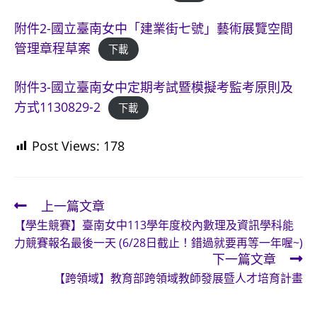
附件2-國立臺南女中「建業街七號」藝術展覽空間
管理章程草案
下載
附件3-國立臺南女中定期考試暨模擬考監考原則及
方式1130829-2
下載
Post Views:
178
上一篇文章
Read
【學生競賽】臺南女中113學年度校內數理及資訊學科能
more
力競賽報名最後一天 (6/28日截止！錯過就要再等一年喔~)
articles
下一篇文章
【跨領域】教育部跨領域教師發展暨人才培育計畫