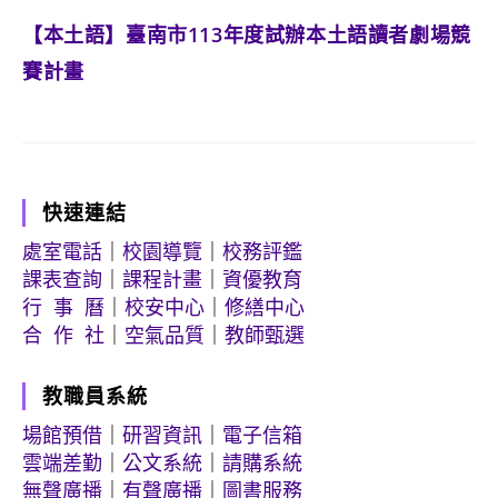
【本土語】臺南市113年度試辦本土語讀者劇場競
賽計畫
快速連結
處室電話
｜
校園導覽
｜
校務評鑑
課表查詢
｜
課程計畫
｜
資優教育
行 事 曆
｜
校安中心
｜
修繕中心
合 作 社
｜
空氣品質
｜
教師甄選
教職員系統
場館預借
｜
研習資訊
｜
電子信箱
雲端差勤
｜
公文系統
｜
請購系統
無聲廣播
｜
有聲廣播
｜
圖書服務