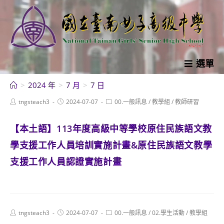
跳
轉
至
主
要
選單
內
>
2024 年
>
7 月
>
7 日
容
Post
Post
Post
tngsteach3
2024-07-07
00.一般訊息
/
教學組
/
教師研習
author:
published:
category:
【本土語】113年度高級中等學校原住民族語文教
學支援工作人員培訓實施計畫&原住民族語文教學
支援工作人員認證實施計畫
Post
Post
Post
tngsteach3
2024-07-07
00.一般訊息
/
02.學生活動
/
教學組
author:
published:
category: