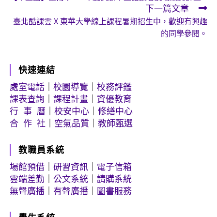
more
下一篇文章
articles
臺北酷課雲 X 東華大學線上課程暑期招生中，歡迎有興趣
的同學參閱。
快速連結
處室電話
｜
校園導覽
｜
校務評鑑
課表查詢
｜
課程計畫
｜
資優教育
行 事 曆
｜
校安中心
｜
修繕中心
合 作 社
｜
空氣品質
｜
教師甄選
教職員系統
場館預借
｜
研習資訊
｜
電子信箱
雲端差勤
｜
公文系統
｜
請購系統
無聲廣播
｜
有聲廣播
｜
圖書服務