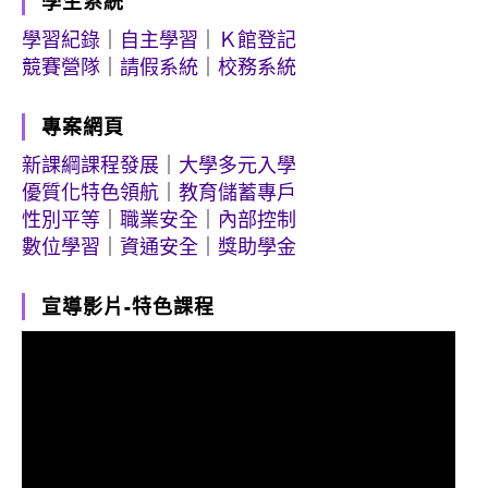
學生系統
學習紀錄
｜
自主學習
｜
Ｋ館登記
競賽營隊
｜
請假系統
｜
校務系統
專案網頁
新課綱課程發展
｜
大學多元入學
優質化特色領航
｜
教育儲蓄專戶
性別平等
｜
職業安全
｜
內部控制
數位學習
｜
資通安全
｜
獎助學金
宣導影片-特色課程