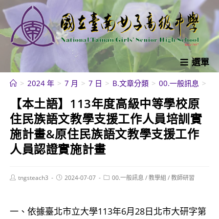
跳
轉
至
主
要
選單
內
>
2024 年
>
7 月
>
7 日
>
B.文章分類
>
00.一般訊息
>
【
容
【本土語】113年度高級中等學校原
住民族語文教學支援工作人員培訓實
施計畫&原住民族語文教學支援工作
人員認證實施計畫
Post
Post
Post
tngsteach3
2024-07-07
00.一般訊息
/
教學組
/
教師研習
author:
published:
category:
一、依據臺北市立大學113年6月28日北市大研字第