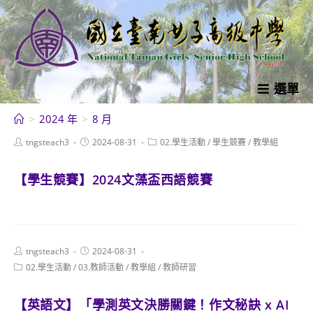
跳
轉
至
主
要
選單
內
>
2024 年
>
8 月
容
Post
Post
Post
tngsteach3
2024-08-31
02.學生活動
/
學生競賽
/
教學組
author:
published:
category:
【學生競賽】2024文藻盃西語競賽
Post
Post
tngsteach3
2024-08-31
author:
published:
Post
02.學生活動
/
03.教師活動
/
教學組
/
教師研習
category:
【英語文】「學測英文決勝關鍵！作文秘訣 x AI