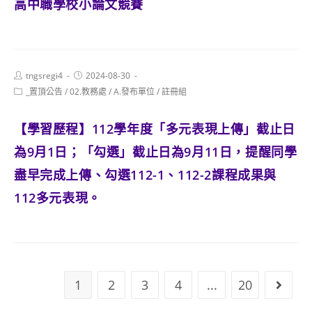
高中職學校小論文競賽
Post
Post
tngsregi4
2024-08-30
author:
published:
Post
_置頂公告
/
02.教務處
/
A.發布單位
/
註冊組
category:
【學習歷程】112學年度「多元表現上傳」截止日
為9月1日；「勾選」截止日為9月11日，提醒同學
盡早完成上傳、勾選112-1、112-2課程成果與
112多元表現。
1
2
3
4
...
20
Go to