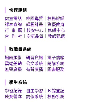
快速連結
處室電話
｜
校園導覽
｜
校務評鑑
課表查詢
｜
課程計畫
｜
資優教育
行 事 曆
｜
校安中心
｜
修繕中心
合 作 社
｜
空氣品質
｜
教師甄選
教職員系統
場館預借
｜
研習資訊
｜
電子信箱
雲端差勤
｜
公文系統
｜
請購系統
無聲廣播
｜
有聲廣播
｜
圖書服務
學生系統
學習紀錄
｜
自主學習
｜
Ｋ館登記
競賽營隊
｜
請假系統
｜
校務系統