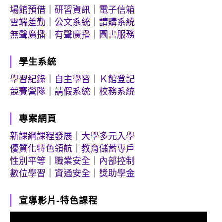
場館預借
｜
研習資訊
｜
電子信箱
雲端差勤
｜
公文系統
｜
請購系統
無聲廣播
｜
有聲廣播
｜
圖書服務
學生系統
學習紀錄
｜
自主學習
｜
Ｋ館登記
競賽營隊
｜
請假系統
｜
校務系統
專案網頁
新課綱課程發展
｜
大學多元入學
優質化特色領航
｜
教育儲蓄專戶
性別平等
｜
職業安全
｜
內部控制
數位學習
｜
資通安全
｜
獎助學金
宣導影片-特色課程