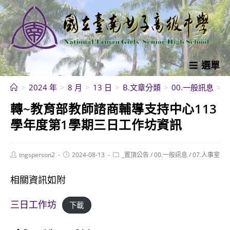
跳
轉
至
主
要
選單
內
>
2024 年
>
8 月
>
13 日
>
B.文章分類
>
00.一般訊息
>
容
轉~教育部教師諮商輔導支持中心113
學年度第1學期三日工作坊資訊
Post
Post
Post
tngsperson2
2024-08-13
_置頂公告
/
00.一般訊息
/
07.人事室
author:
published:
category:
相關資訊如附
三日工作坊
下載