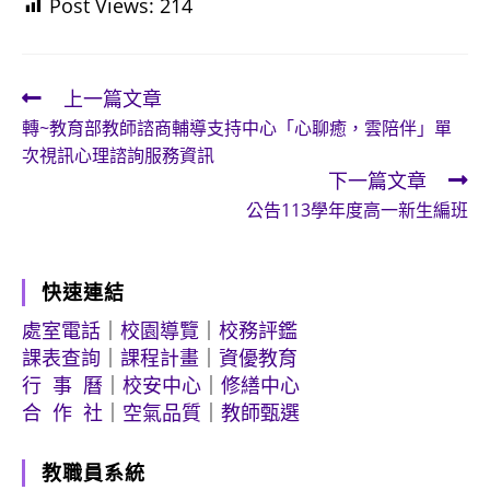
Post Views:
214
上一篇文章
Read
轉~教育部教師諮商輔導支持中心「心聊癒，雲陪伴」單
more
次視訊心理諮詢服務資訊
articles
下一篇文章
公告113學年度高一新生編班
快速連結
處室電話
｜
校園導覽
｜
校務評鑑
課表查詢
｜
課程計畫
｜
資優教育
行 事 曆
｜
校安中心
｜
修繕中心
合 作 社
｜
空氣品質
｜
教師甄選
教職員系統