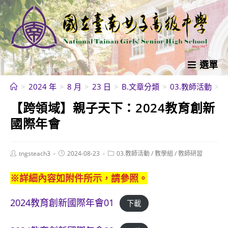
跳
轉
至
主
要
選單
內
>
2024 年
>
8 月
>
23 日
>
B.文章分類
>
03.教師活動
>
容
【跨領域】親子天下：2024教育創新
國際年會
Post
Post
Post
tngsteach3
2024-08-23
03.教師活動
/
教學組
/
教師研習
author:
published:
category:
※詳細內容如附件所示，請參照。
2024教育創新國際年會01
下載