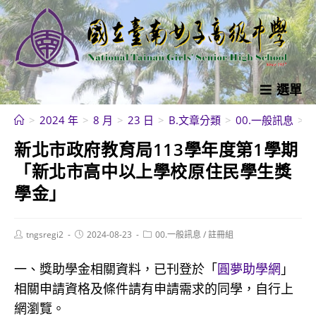
跳
轉
至
主
要
選單
內
>
2024 年
>
8 月
>
23 日
>
B.文章分類
>
00.一般訊息
>
容
新北市政府教育局113學年度第1學期
「新北市高中以上學校原住民學生獎
學金」
Post
Post
Post
tngsregi2
2024-08-23
00.一般訊息
/
註冊組
author:
published:
category:
一、獎助學金相關資料，已刊登於「
圓夢助學網
」
相關申請資格及條件請有申請需求的同學，自行上
網瀏覽。