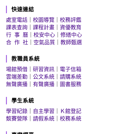
快速連結
處室電話
｜
校園導覽
｜
校務評鑑
課表查詢
｜
課程計畫
｜
資優教育
行 事 曆
｜
校安中心
｜
修繕中心
合 作 社
｜
空氣品質
｜
教師甄選
教職員系統
場館預借
｜
研習資訊
｜
電子信箱
雲端差勤
｜
公文系統
｜
請購系統
無聲廣播
｜
有聲廣播
｜
圖書服務
學生系統
學習紀錄
｜
自主學習
｜
Ｋ館登記
競賽營隊
｜
請假系統
｜
校務系統