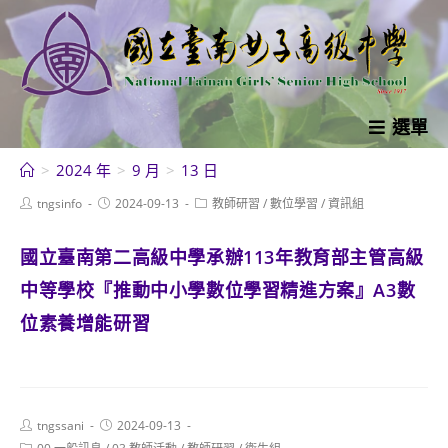
跳
轉
至
主
要
選單
內
>
2024 年
>
9 月
>
13 日
容
Post
Post
Post
tngsinfo
2024-09-13
教師研習
/
數位學習
/
資訊組
author:
published:
category:
國立臺南第二高級中學承辦113年教育部主管高級
中等學校『推動中小學數位學習精進方案』A3數
位素養增能研習
Post
Post
tngssani
2024-09-13
author:
published:
Post