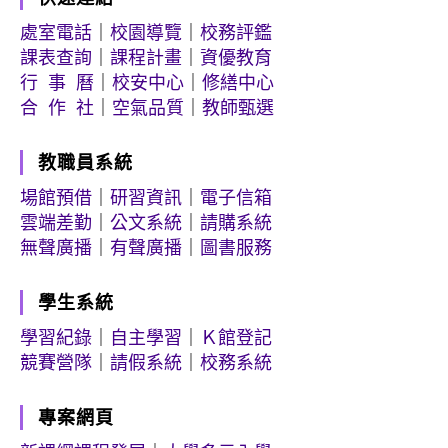
處室電話
｜
校園導覽
｜
校務評鑑
課表查詢
｜
課程計畫
｜
資優教育
行 事 曆
｜
校安中心
｜
修繕中心
合 作 社
｜
空氣品質
｜
教師甄選
教職員系統
場館預借
｜
研習資訊
｜
電子信箱
雲端差勤
｜
公文系統
｜
請購系統
無聲廣播
｜
有聲廣播
｜
圖書服務
學生系統
學習紀錄
｜
自主學習
｜
Ｋ館登記
競賽營隊
｜
請假系統
｜
校務系統
專案網頁