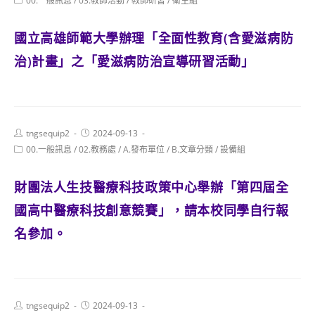
00.一般訊息
/
03.教師活動
/
教師研習
/
衛生組
category:
國立高雄師範大學辦理「全面性教育(含愛滋病防
治)計畫」之「愛滋病防治宣導研習活動」
Post
Post
tngsequip2
2024-09-13
author:
published:
Post
00.一般訊息
/
02.教務處
/
A.發布單位
/
B.文章分類
/
設備組
category:
財團法人生技醫療科技政策中心舉辦「第四屆全
國高中醫療科技創意競賽」，請本校同學自行報
名參加。
Post
Post
tngsequip2
2024-09-13