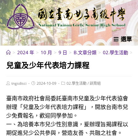
跳
轉
至
主
要
選單
內
>
2024 年
>
10 月
>
9 日
>
B.文章分類
>
02.學生活動
>
容
兒童及少年代表培力課程
Post
Post
Post
tngsdisci
2024-10-09
02.學生活動
/
訓育組
author:
published:
category:
臺南市政府社會局委託臺南市兒童及少年代表協會
辦理「兒童及少年代表培力課程」，開放台南市兒
少免費報名，歡迎同學參加。
一、為培養本市兒少性別意識，爰辦理旨揭課程以
期促進兒少公共參與，營造友善、共融之社會。