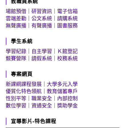
教職員系統
場館預借
｜
研習資訊
｜
電子信箱
雲端差勤
｜
公文系統
｜
請購系統
無聲廣播
｜
有聲廣播
｜
圖書服務
學生系統
學習紀錄
｜
自主學習
｜
Ｋ館登記
競賽營隊
｜
請假系統
｜
校務系統
專案網頁
新課綱課程發展
｜
大學多元入學
優質化特色領航
｜
教育儲蓄專戶
性別平等
｜
職業安全
｜
內部控制
數位學習
｜
資通安全
｜
獎助學金
宣導影片-特色課程