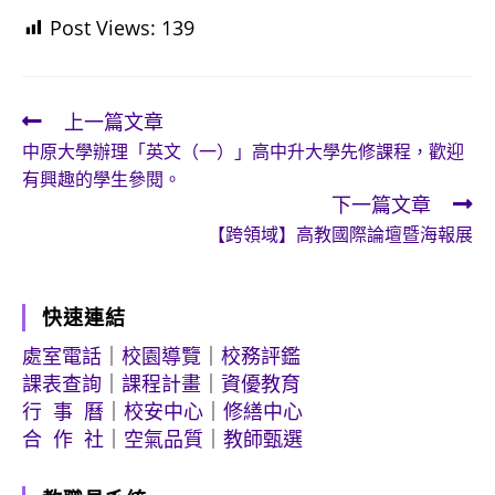
Post Views:
139
上一篇文章
Read
中原大學辦理「英文（一）」高中升大學先修課程，歡迎
more
有興趣的學生參閱。
articles
下一篇文章
【跨領域】高教國際論壇暨海報展
快速連結
處室電話
｜
校園導覽
｜
校務評鑑
課表查詢
｜
課程計畫
｜
資優教育
行 事 曆
｜
校安中心
｜
修繕中心
合 作 社
｜
空氣品質
｜
教師甄選