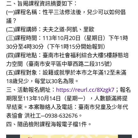
二、旨揭課程資訊摘要如下：
(一)課程名稱：性平三法修法後，兒少可以如何倡
議？
(二)課程講師：夫夫之道-阿凱、里歐
(三)課程時間：113年10月20日（星期日）下午1時
30分至4時30分（下午1時15分開始報到）
(四)課程地點：臺南市社會福利綜合大樓5樓靜態培
力空間（臺南市安平區中華西路二段315號）
(五)課程對象：設籍或就學於本市之年滿12至未滿
18歲兒少，每堂以30名為限。
三、活動報名網址：
https://reurl.cc/8Xzgk7
；報名
期限至113年10月14日（星期一），人數額滿將提
早結束。本案聯絡人及電話：臺南市兒童及少年代
表協會 洪社工─0938-632676。
四、隨函檢附課程海報電子檔1件。