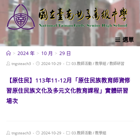
跳
轉
至
主
要
選單
內
>
2024 年
>
10 月
>
29 日
容
Post
Post
Post
tngsteach3
2024-10-29
03.教師活動
/
教學組
/
教師研習
author:
published:
category:
【原住民】113年11-12月「原住民族教育師資修
習原住民族文化及多元文化教育課程」實體研習
場次
Post
Post
Post
tngsteach3
2024-10-29
03.教師活動
/
教學組
author:
published:
category: