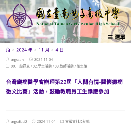
跳
轉
至
主
要
選單
內
>
2024 年
>
11 月
>
4 日
容
Post
Post
tngssani
2024-11-04
author:
published:
Post
00.一般訊息
/
02.學生活動
/
03.教師活動
/
衛生組
category:
台灣癲癇醫學會辦理第22屆「人間有情-關懷癲癇
徵文比賽」活動，鼓勵教職員工生踴躍參加
Post
Post
Post
tngsdisci2
2024-11-04
會議資料及記錄
author:
published:
category: