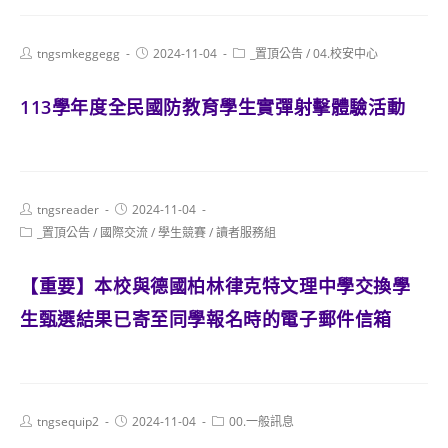
Post
Post
Post
tngsmkeggegg
2024-11-04
_置頂公告
/
04.校安中心
author:
published:
category:
113學年度全民國防教育學生實彈射擊體驗活動
Post
Post
tngsreader
2024-11-04
author:
published:
Post
_置頂公告
/
國際交流
/
學生競賽
/
讀者服務組
category:
【重要】本校與德國柏林律克特文理中學交換學
生甄選結果已寄至同學報名時的電子郵件信箱
Post
Post
Post
tngsequip2
2024-11-04
00.一般訊息
author:
published:
category: