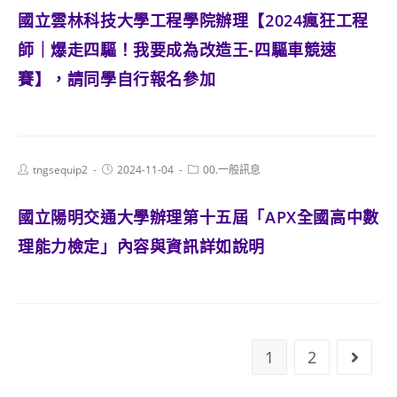
國立雲林科技大學工程學院辦理【2024瘋狂工程
師｜爆走四驅！我要成為改造王-四驅車競速
賽】，請同學自行報名參加
Post
Post
Post
tngsequip2
2024-11-04
00.一般訊息
author:
published:
category:
國立陽明交通大學辦理第十五屆「APX全國高中數
理能力檢定」內容與資訊詳如說明
1
2
Go to