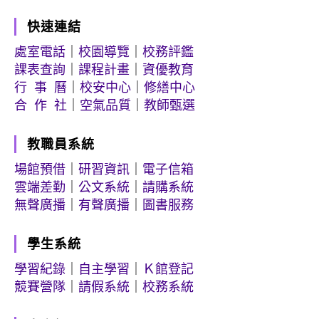
快速連結
處室電話
｜
校園導覽
｜
校務評鑑
課表查詢
｜
課程計畫
｜
資優教育
行 事 曆
｜
校安中心
｜
修繕中心
合 作 社
｜
空氣品質
｜
教師甄選
教職員系統
場館預借
｜
研習資訊
｜
電子信箱
雲端差勤
｜
公文系統
｜
請購系統
無聲廣播
｜
有聲廣播
｜
圖書服務
學生系統
學習紀錄
｜
自主學習
｜
Ｋ館登記
競賽營隊
｜
請假系統
｜
校務系統