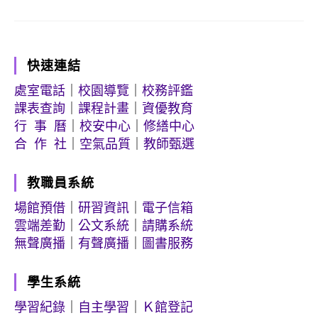
快速連結
處室電話
｜
校園導覽
｜
校務評鑑
課表查詢
｜
課程計畫
｜
資優教育
行 事 曆
｜
校安中心
｜
修繕中心
合 作 社
｜
空氣品質
｜
教師甄選
教職員系統
場館預借
｜
研習資訊
｜
電子信箱
雲端差勤
｜
公文系統
｜
請購系統
無聲廣播
｜
有聲廣播
｜
圖書服務
學生系統
學習紀錄
｜
自主學習
｜
Ｋ館登記