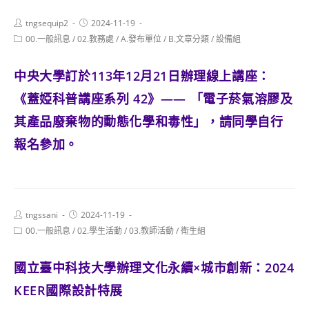
Post
Post
tngsequip2
2024-11-19
author:
published:
Post
00.一般訊息
/
02.教務處
/
A.發布單位
/
B.文章分類
/
設備組
category:
中央大學訂於113年12月21日辦理線上講座：
《蓋婭科普講座系列 42》—— 「電子菸氣溶膠及
其產品廢棄物的動態化學和毒性」，請同學自行
報名參加。
Post
Post
tngssani
2024-11-19
author:
published:
Post
00.一般訊息
/
02.學生活動
/
03.教師活動
/
衛生組
category:
國立臺中科技大學辦理文化永續×城市創新：2024
KEER國際設計特展