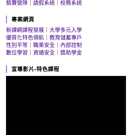
競賽營隊
｜
請假系統
｜
校務系統
專案網頁
新課綱課程發展
｜
大學多元入學
優質化特色領航
｜
教育儲蓄專戶
性別平等
｜
職業安全
｜
內部控制
數位學習
｜
資通安全
｜
獎助學金
宣導影片-特色課程