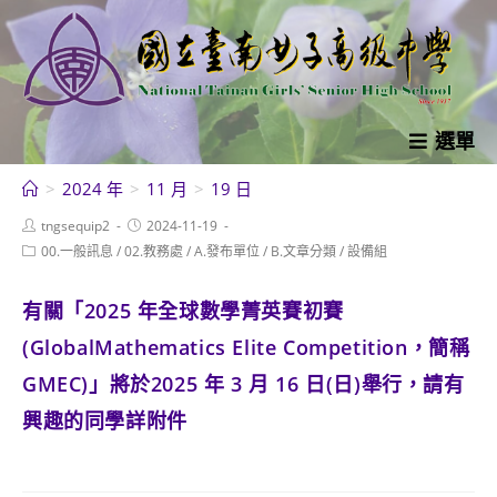
跳
轉
至
主
要
選單
內
>
2024 年
>
11 月
>
19 日
容
Post
Post
tngsequip2
2024-11-19
author:
published:
Post
00.一般訊息
/
02.教務處
/
A.發布單位
/
B.文章分類
/
設備組
category:
有關「2025 年全球數學菁英賽初賽
(GlobalMathematics Elite Competition，簡稱
GMEC)」將於2025 年 3 月 16 日(日)舉行，請有
興趣的同學詳附件