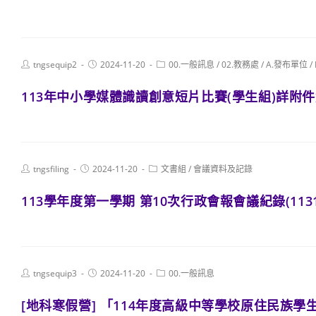
Post
Post
Post
tngsequip2
2024-11-20
00.一般訊息
/
02.教務處
/
A.發布單位
/
author:
published:
category:
113年中小學媒體識讀創意短片比賽(學生組)詳附
Post
Post
Post
tngsfiling
2024-11-20
文書組
/
會議資料及記錄
author:
published:
category:
113學年度第一學期 第10次行政會報會議紀錄(1131
Post
Post
Post
tngsequip3
2024-11-20
00.一般訊息
author:
published:
category:
[地科寒假營] 「114年度高級中等學校原住民族