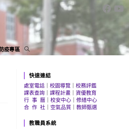
防疫專區
快速連結
處室電話
｜
校園導覽
｜
校務評鑑
課表查詢
｜
課程計畫
｜
資優教育
行 事 曆
｜
校安中心
｜
修繕中心
合 作 社
｜
空氣品質
｜
教師甄選
教職員系統