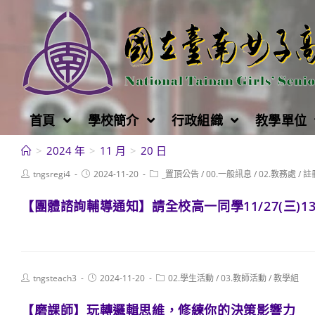
跳
轉
至
主
要
內
首頁
學校簡介
行政組織
教學單位
容
>
2024 年
>
11 月
>
20 日
Post
Post
Post
tngsregi4
2024-11-20
_置頂公告
/
00.一般訊息
/
02.教務處
/
註
author:
published:
category:
【團體諮詢輔導通知】請全校高一同學11/27(三)13
Post
Post
Post
tngsteach3
2024-11-20
02.學生活動
/
03.教師活動
/
教學組
author:
published:
category:
【磨課師】玩轉邏輯思維，修練你的決策影響力