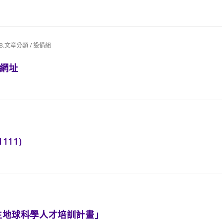
B.文章分類
/
設備組
件網址
111)
學生地球科學人才培訓計畫」