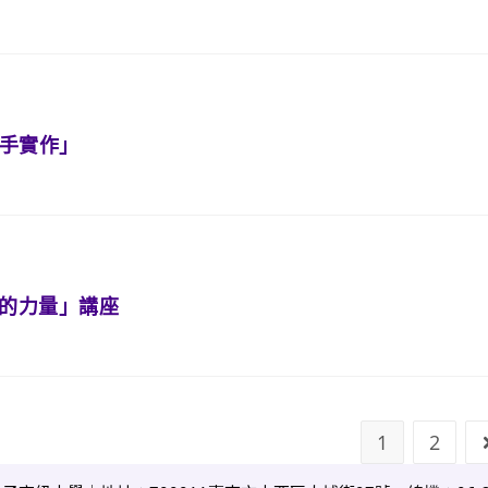
把手實作」
學的力量」講座
1
2