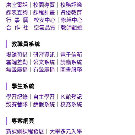
處室電話
｜
校園導覽
｜
校務評鑑
課表查詢
｜
課程計畫
｜
資優教育
行 事 曆
｜
校安中心
｜
修繕中心
合 作 社
｜
空氣品質
｜
教師甄選
教職員系統
場館預借
｜
研習資訊
｜
電子信箱
雲端差勤
｜
公文系統
｜
請購系統
無聲廣播
｜
有聲廣播
｜
圖書服務
學生系統
學習紀錄
｜
自主學習
｜
Ｋ館登記
競賽營隊
｜
請假系統
｜
校務系統
專案網頁
新課綱課程發展
｜
大學多元入學