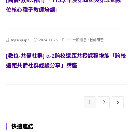
[高優-教師培訓] 「113學年度第四屆與第五屆數
位核心種子教師培訓」
Post
Post
Post
tngsequip3
2024-11-26
00.一般訊息
/
教師研習
author:
published:
category:
[數位-共備社群] α-2跨校遠距共授課程增能「跨校
遠距共備社群經驗分享」講座
1
2
Go to
快速連結