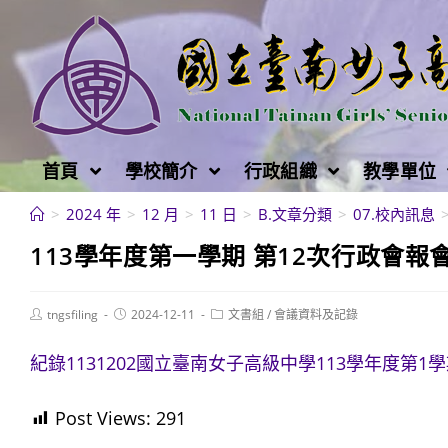
跳
轉
至
主
要
內
首頁
學校簡介
行政組織
教學單位
容
>
2024 年
>
12 月
>
11 日
>
B.文章分類
>
07.校內訊息
113學年度第一學期 第12次行政會報會議
Post
Post
Post
tngsfiling
2024-12-11
文書組
/
會議資料及記錄
author:
published:
category:
紀錄1131202國立臺南女子高級中學113學年度第1
Post Views:
291