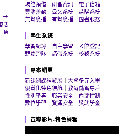
場館預借
｜
研習資訊
｜
電子信箱
雲端差勤
｜
公文系統
｜
請購系統
無聲廣播
｜
有聲廣播
｜
圖書服務
習活
動
學生系統
學習紀錄
｜
自主學習
｜
Ｋ館登記
競賽營隊
｜
請假系統
｜
校務系統
專案網頁
新課綱課程發展
｜
大學多元入學
優質化特色領航
｜
教育儲蓄專戶
性別平等
｜
職業安全
｜
內部控制
數位學習
｜
資通安全
｜
獎助學金
宣導影片-特色課程