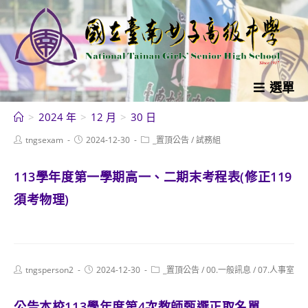
跳
轉
至
主
要
選單
內
>
2024 年
>
12 月
>
30 日
容
Post
Post
Post
tngsexam
2024-12-30
_置頂公告
/
試務組
author:
published:
category:
113學年度第一學期高一、二期末考程表(修正119
須考物理)
Post
Post
Post
tngsperson2
2024-12-30
_置頂公告
/
00.一般訊息
/
07.人事室
author:
published:
category:
公告本校113學年度第4次教師甄選正取名單