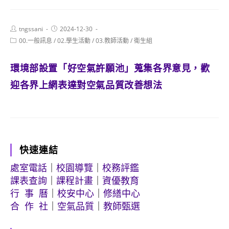
Post
Post
tngssani
2024-12-30
author:
published:
Post
00.一般訊息
/
02.學生活動
/
03.教師活動
/
衛生組
category:
環境部設置「好空氣許願池」蒐集各界意見，歡
迎各界上網表達對空氣品質改善想法
快速連結
處室電話
｜
校園導覽
｜
校務評鑑
課表查詢
｜
課程計畫
｜
資優教育
行 事 曆
｜
校安中心
｜
修繕中心
合 作 社
｜
空氣品質
｜
教師甄選