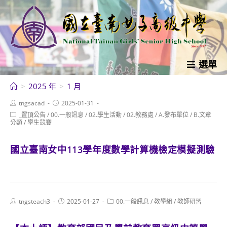
跳
轉
至
主
要
選單
內
>
2025 年
>
1 月
容
Post
Post
tngsacad
2025-01-31
author:
published:
Post
_置頂公告
/
00.一般訊息
/
02.學生活動
/
02.教務處
/
A.發布單位
/
B.文章
category:
分類
/
學生競賽
國立臺南女中113學年度數學計算機檢定模擬測驗
Post
Post
Post
tngsteach3
2025-01-27
00.一般訊息
/
教學組
/
教師研習
author:
published:
category: