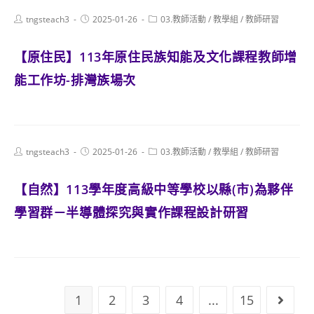
Post
Post
Post
tngsteach3
2025-01-26
03.教師活動
/
教學組
/
教師研習
author:
published:
category:
【原住民】113年原住民族知能及文化課程教師增
能工作坊-排灣族場次
Post
Post
Post
tngsteach3
2025-01-26
03.教師活動
/
教學組
/
教師研習
author:
published:
category:
【自然】113學年度高級中等學校以縣(市)為夥伴
學習群－半導體探究與實作課程設計研習
1
2
3
4
...
15
Go to