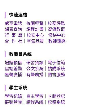
快速連結
處室電話
｜
校園導覽
｜
校務評鑑
課表查詢
｜
課程計畫
｜
資優教育
行 事 曆
｜
校安中心
｜
修繕中心
合 作 社
｜
空氣品質
｜
教師甄選
教職員系統
場館預借
｜
研習資訊
｜
電子信箱
雲端差勤
｜
公文系統
｜
請購系統
無聲廣播
｜
有聲廣播
｜
圖書服務
學生系統
學習紀錄
｜
自主學習
｜
Ｋ館登記
競賽營隊
｜
請假系統
｜
校務系統