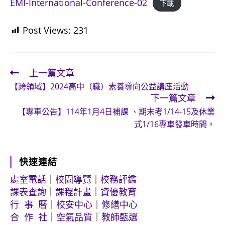
EMI-International-Conference-02
下載
Post Views:
231
上一篇文章
Read
【跨領域】2024高中（職）素養導向公益講座活動
more
下一篇文章
articles
【專車公告】114年1月4日補課 、期末考1/14-15及休業
式1/16專車發車時間。
快速連結
處室電話
｜
校園導覽
｜
校務評鑑
課表查詢
｜
課程計畫
｜
資優教育
行 事 曆
｜
校安中心
｜
修繕中心
合 作 社
｜
空氣品質
｜
教師甄選