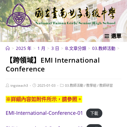
跳
轉
至
主
要
選單
內
>
2025 年
>
1 月
>
3 日
>
B.文章分類
>
03.教師活動
>
教
容
【跨領域】EMI International
Conference
Post
Post
Post
tngsteach3
2025-01-03
03.教師活動
/
教學組
/
教師研習
author:
published:
category:
※詳細內容如附件所示，請參照。
EMI-International-Conference-01
下載