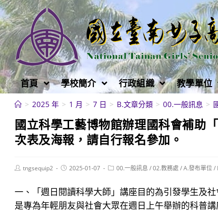
跳
轉
至
主
要
內
首頁
學校簡介
行政組織
教學單位
容
>
2025 年
>
1 月
>
7 日
>
B.文章分類
>
00.一般訊息
>
國立科學工藝博物館辦理國科會補助「
次表及海報，請自行報名參加。
Post
Post
Post
tngsequip2
2025-01-07
00.一般訊息
/
02.教務處
/
A.發布單位
/
author:
published:
category:
一、「週日閱讀科學大師」講座目的為引發學生及社
是專為年輕朋友與社會大眾在週日上午舉辦的科普講