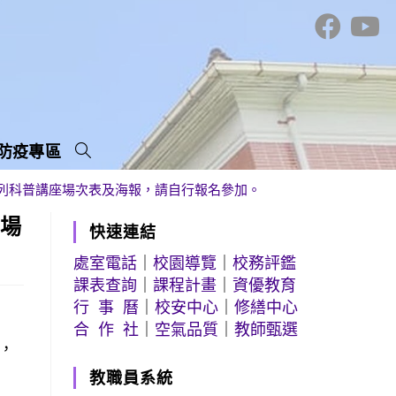
防疫專區
列科普講座場次表及海報，請自行報名參加。
座場
快速連結
處室電話
｜
校園導覽
｜
校務評鑑
課表查詢
｜
課程計畫
｜
資優教育
行 事 曆
｜
校安中心
｜
修繕中心
合 作 社
｜
空氣品質
｜
教師甄選
，
教職員系統