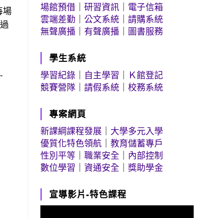
場館預借
｜
研習資訊
｜
電子信箱
每場
雲端差勤
｜
公文系統
｜
請購系統
透過
無聲廣播
｜
有聲廣播
｜
圖書服務
學生系統
-
學習紀錄
｜
自主學習
｜
Ｋ館登記
競賽營隊
｜
請假系統
｜
校務系統
專案網頁
新課綱課程發展
｜
大學多元入學
優質化特色領航
｜
教育儲蓄專戶
性別平等
｜
職業安全
｜
內部控制
數位學習
｜
資通安全
｜
獎助學金
宣導影片-特色課程