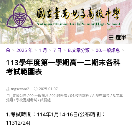
跳
轉
至
主
要
選單
內
>
2025 年
>
1 月
>
7 日
>
B.文章分類
>
00.一般訊息
>
1
容
113學年度第一學期高一二期末各科
考試範圍表
Post
Post
tngsexam2
2025-01-07
author:
published:
Post
_置頂公告
/
00.一般訊息
/
02.教務處
/
04.校內課程
/
A.發布單位
/
B.文章
category:
分類
/
學校定期考試
/
試務組
1.考試時間：114年1月14-16日(公布時間：
11312/24)