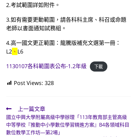
2.考試範圍詳如附件。
3.如有需要更動範圍，請各科科主席、科召或命題
老師以書面通知試務組。
4.高一國文更正範圍：龍騰版補充文選第一冊：
L2
、
L6
1130107各科範圍表公布-1.2年級
下載
Post Views:
328
上一篇文章
Read
國立中興大學附屬高級中學辦理「113年教育部主管高級
more
中等學校『推動中小學數位學習精進方案』B4各領域科目
articles
數位教學工作坊—第2場」