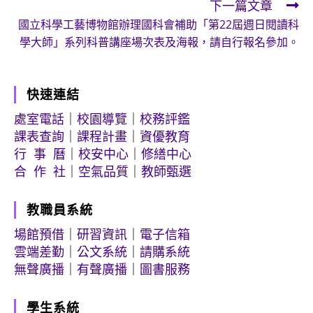
下一篇文章
國立科學工藝博物館辦理國科會補助「第22屆週日閱讀科
學大師」系列科普講座場次表及海報，請自行報名參加。
快速連結
處室電話
｜
校園導覽
｜
校務評鑑
課表查詢
｜
課程計畫
｜
資優教育
行 事 曆
｜
校安中心
｜
修繕中心
合 作 社
｜
空氣品質
｜
教師甄選
教職員系統
場館預借
｜
研習資訊
｜
電子信箱
雲端差勤
｜
公文系統
｜
請購系統
無聲廣播
｜
有聲廣播
｜
圖書服務
學生系統