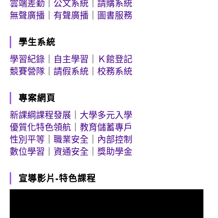
雲端差勤
｜
公文系統
｜
請購系統
無聲廣播
｜
有聲廣播
｜
圖書服務
學生系統
學習紀錄
｜
自主學習
｜
Ｋ館登記
競賽營隊
｜
請假系統
｜
校務系統
專案網頁
新課綱課程發展
｜
大學多元入學
優質化特色領航
｜
教育儲蓄專戶
性別平等
｜
職業安全
｜
內部控制
數位學習
｜
資通安全
｜
獎助學金
宣導影片-特色課程