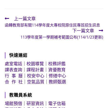
上一篇文章
Read
函轉教育部有關114學年度大專校院原住民專班招生訊息
more
下一篇文章
articles
113學年度第一學期補考範圍公布(114/1/23更新)
快速連結
處室電話
｜
校園導覽
｜
校務評鑑
課表查詢
｜
課程計畫
｜
資優教育
行 事 曆
｜
校安中心
｜
修繕中心
合 作 社
｜
空氣品質
｜
教師甄選
教職員系統
場館預借
｜
研習資訊
｜
電子信箱