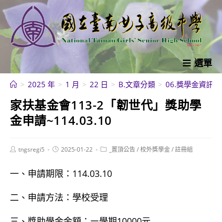
跳
轉
至
主
要
選單
內
>
2025 年
>
1 月
>
22 日
>
B.文章分類
>
06.獎學金資訊
>
容
家扶基金會113-2「韌世代」獎助學
金申請~114.03.10
Post
Post
Post
tngsregi5
2025-01-22
_置頂公告
/
校外獎學金
/
註冊組
author:
published:
category:
一、申請期限：114.03.10
二、申請方法：學校受理
三、獎助學金金額：㇐學期10000元