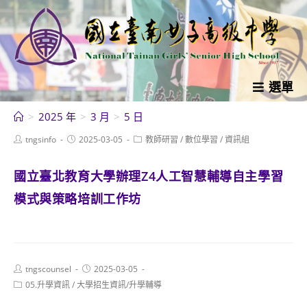
跳
轉
至
主
要
選單
內
>
2025 年
>
3 月
>
5 日
容
Post
Post
Post
tngsinfo
2025-03-05
教師研習
/
數位學習
/
資訊組
author:
published:
category:
國立臺北教育大學辦理Z4人工智慧輔導自主學習
模式與策略培訓工作坊
Post
Post
tngscounsel
2025-03-05
author:
published:
Post
05.升學資訊
/
大學招生資訊/升學輔導
category: