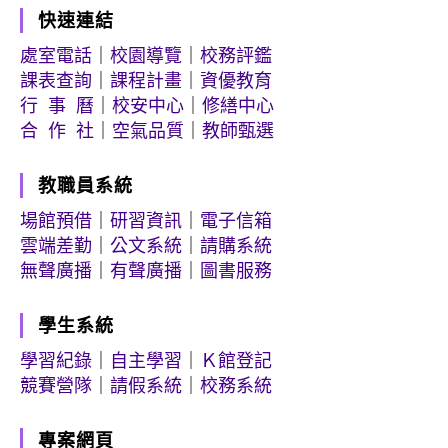
快速連結
處室電話
｜
校園導覽
｜
校務評鑑
課表查詢
｜
課程計畫
｜
資優教育
行 事 曆
｜
校安中心
｜
修繕中心
合 作 社
｜
空氣品質
｜
教師甄選
教職員系統
場館預借
｜
研習資訊
｜
電子信箱
雲端差勤
｜
公文系統
｜
請購系統
無聲廣播
｜
有聲廣播
｜
圖書服務
學生系統
學習紀錄
｜
自主學習
｜
Ｋ館登記
競賽營隊
｜
請假系統
｜
校務系統
專案網頁