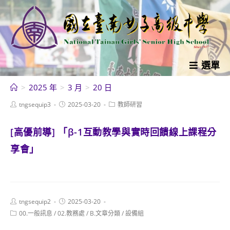
跳
轉
至
主
要
選單
內
>
2025 年
>
3 月
>
20 日
容
Post
Post
Post
tngsequip3
2025-03-20
教師研習
author:
published:
category:
[高優前導] 「β-1互動教學與實時回饋線上課程分
享會」
Post
Post
tngsequip2
2025-03-20
author:
published:
Post
00.一般訊息
/
02.教務處
/
B.文章分類
/
設備組
category: