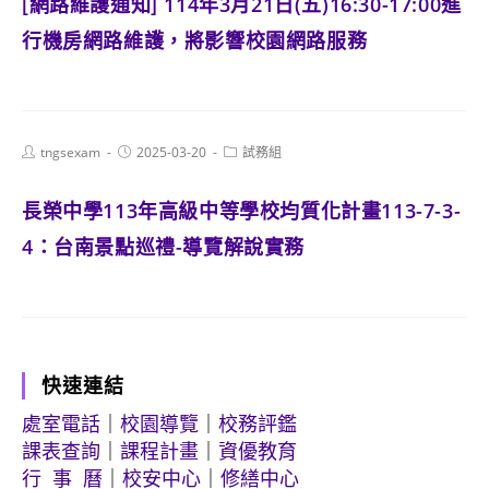
[網路維護通知] 114年3月21日(五)16:30-17:00進
行機房網路維護，將影響校園網路服務
Post
Post
Post
tngsexam
2025-03-20
試務組
author:
published:
category:
長榮中學113年高級中等學校均質化計畫113-7-3-
4：台南景點巡禮-導覽解說實務
快速連結
處室電話
｜
校園導覽
｜
校務評鑑
課表查詢
｜
課程計畫
｜
資優教育
行 事 曆
｜
校安中心
｜
修繕中心