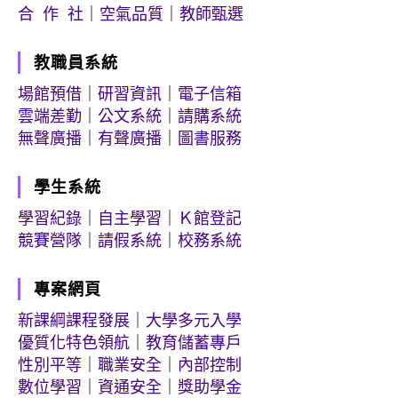
合 作 社
｜
空氣品質
｜
教師甄選
教職員系統
場館預借
｜
研習資訊
｜
電子信箱
雲端差勤
｜
公文系統
｜
請購系統
無聲廣播
｜
有聲廣播
｜
圖書服務
學生系統
學習紀錄
｜
自主學習
｜
Ｋ館登記
競賽營隊
｜
請假系統
｜
校務系統
專案網頁
新課綱課程發展
｜
大學多元入學
優質化特色領航
｜
教育儲蓄專戶
性別平等
｜
職業安全
｜
內部控制
數位學習
｜
資通安全
｜
獎助學金