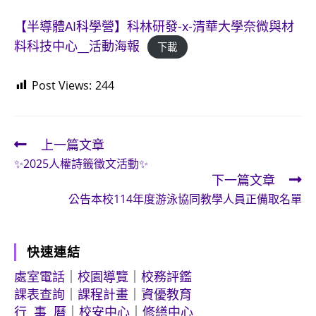
【半導體AI科學營】科林研發-x-清華大學奈微與材
料科技中心__活動海報
下載
Post Views:
244
上一篇文章
Read
✨2025人權詩籤徵文活動✨
more
下一篇文章
articles
公告本校114年度游泳協同教學人員正備取名單
快速連結
處室電話
｜
校園導覽
｜
校務評鑑
課表查詢
｜
課程計畫
｜
資優教育
行 事 曆
｜
校安中心
｜
修繕中心