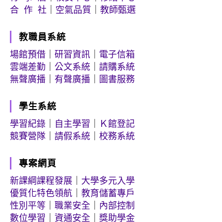
合 作 社
｜
空氣品質
｜
教師甄選
教職員系統
場館預借
｜
研習資訊
｜
電子信箱
雲端差勤
｜
公文系統
｜
請購系統
無聲廣播
｜
有聲廣播
｜
圖書服務
學生系統
學習紀錄
｜
自主學習
｜
Ｋ館登記
競賽營隊
｜
請假系統
｜
校務系統
專案網頁
新課綱課程發展
｜
大學多元入學
優質化特色領航
｜
教育儲蓄專戶
性別平等
｜
職業安全
｜
內部控制
數位學習
｜
資通安全
｜
獎助學金