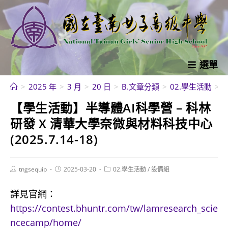
跳
轉
至
主
要
選單
內
>
2025 年
>
3 月
>
20 日
>
B.文章分類
>
02.學生活動
>
容
【學生活動】半導體AI科學營 – 科林
研發 X 清華大學奈微與材料科技中心
(2025.7.14-18)
Post
Post
Post
tngsequip
2025-03-20
02.學生活動
/
設備組
author:
published:
category:
詳見官網：
https://contest.bhuntr.com/tw/lamresearch_scie
ncecamp/home/