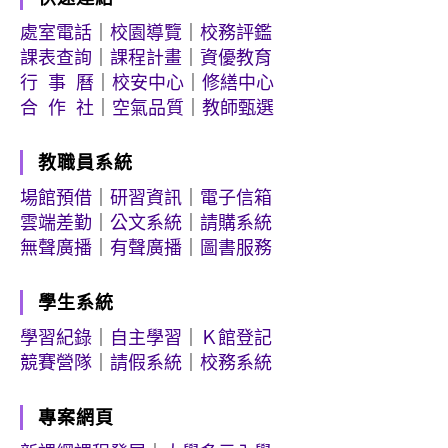
處室電話
｜
校園導覽
｜
校務評鑑
課表查詢
｜
課程計畫
｜
資優教育
行 事 曆
｜
校安中心
｜
修繕中心
合 作 社
｜
空氣品質
｜
教師甄選
教職員系統
場館預借
｜
研習資訊
｜
電子信箱
雲端差勤
｜
公文系統
｜
請購系統
無聲廣播
｜
有聲廣播
｜
圖書服務
學生系統
學習紀錄
｜
自主學習
｜
Ｋ館登記
競賽營隊
｜
請假系統
｜
校務系統
專案網頁