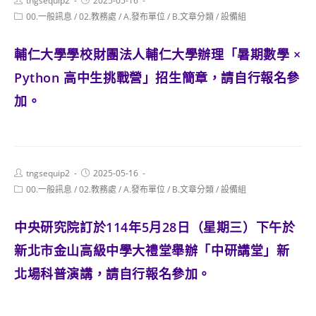
tngsequip2
2025-05-16
author:
published:
Post
00.一般訊息
/
02.教務處
/
A.發布單位
/
B.文章分類
/
設備組
category:
輔仁大學學校財團法人輔仁大學辦理「暑期數學 ×
Python 高中生挑戰營」招生簡章，請自行報名參
加。
Post
Post
tngsequip2
2025-05-16
author:
published:
Post
00.一般訊息
/
02.教務處
/
A.發布單位
/
B.文章分類
/
設備組
category:
中央研究院訂於114年5月28日（星期三）下午於
新北市金山高級中學大禮堂舉辦「中研講堂」新
北場科普演講，請自行報名參加。