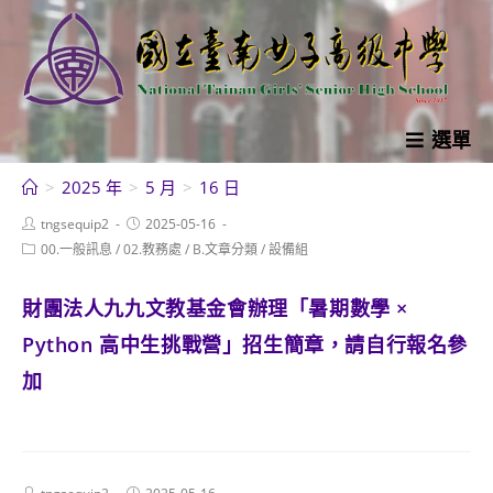
跳
轉
至
主
要
選單
內
>
2025 年
>
5 月
>
16 日
容
Post
Post
tngsequip2
2025-05-16
author:
published:
Post
00.一般訊息
/
02.教務處
/
B.文章分類
/
設備組
category:
財團法人九九文教基金會辦理「暑期數學 ×
Python 高中生挑戰營」招生簡章，請自行報名參
加
Post
Post