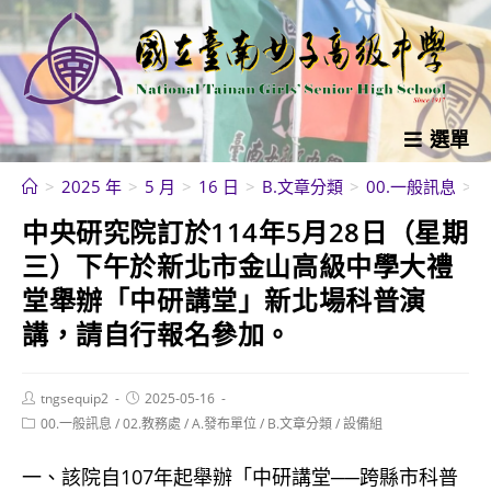
跳
轉
至
主
要
選單
內
>
2025 年
>
5 月
>
16 日
>
B.文章分類
>
00.一般訊息
>
容
中央研究院訂於114年5月28日（星期
三）下午於新北市金山高級中學大禮
堂舉辦「中研講堂」新北場科普演
講，請自行報名參加。
Post
Post
tngsequip2
2025-05-16
author:
published:
Post
00.一般訊息
/
02.教務處
/
A.發布單位
/
B.文章分類
/
設備組
category:
一、該院自107年起舉辦「中研講堂──跨縣市科普