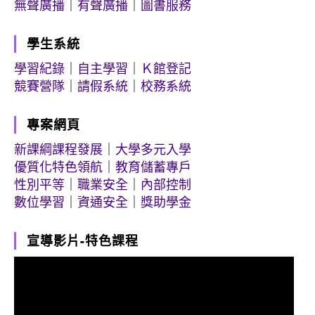
無聲廣播
｜
有聲廣播
｜
圖書服務
學生系統
學習紀錄
｜
自主學習
｜
Ｋ館登記
競賽營隊
｜
請假系統
｜
校務系統
專案網頁
新課綱課程發展
｜
大學多元入學
優質化特色領航
｜
教育儲蓄專戶
性別平等
｜
職業安全
｜
內部控制
數位學習
｜
資通安全
｜
獎助學金
宣導影片-特色課程