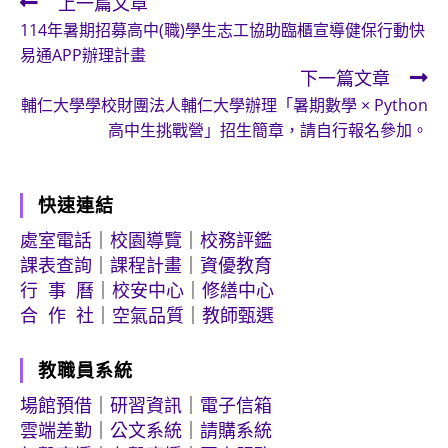
上一篇文章
Read
114年暑期招募高中(職)學生志工協助臨櫃宣導健保行動快
more
易通APP辦理計畫
articles
下一篇文章
輔仁大學學校財團法人輔仁大學辦理「暑期數學 × Python
高中生挑戰營」招生簡章，請自行報名參加。
快速連結
處室電話
｜
校園導覽
｜
校務評鑑
課表查詢
｜
課程計畫
｜
資優教育
行 事 曆
｜
校安中心
｜
修繕中心
合 作 社
｜
空氣品質
｜
教師甄選
教職員系統
場館預借
｜
研習資訊
｜
電子信箱
雲端差勤
｜
公文系統
｜
請購系統