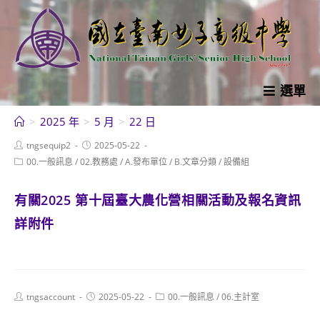
跳
轉
至
主
要
選單
內
>
2025 年
>
5 月
>
22 日
容
Post
Post
tngsequip2
2025-05-22
author:
published:
Post
00.一般訊息
/
02.教務處
/
A.發布單位
/
B.文章分類
/
設備組
category:
有關2025 第十屆臺大農化營相關活動及報名資訊
詳附件
Post
Post
Post
tngsaccount
2025-05-22
00.一般訊息
/
06.主計室
author:
published:
category: