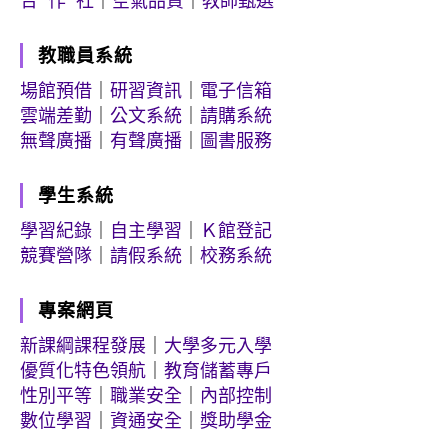
合 作 社
｜
空氣品質
｜
教師甄選
教職員系統
場館預借
｜
研習資訊
｜
電子信箱
雲端差勤
｜
公文系統
｜
請購系統
無聲廣播
｜
有聲廣播
｜
圖書服務
學生系統
學習紀錄
｜
自主學習
｜
Ｋ館登記
競賽營隊
｜
請假系統
｜
校務系統
專案網頁
新課綱課程發展
｜
大學多元入學
優質化特色領航
｜
教育儲蓄專戶
性別平等
｜
職業安全
｜
內部控制
數位學習
｜
資通安全
｜
獎助學金