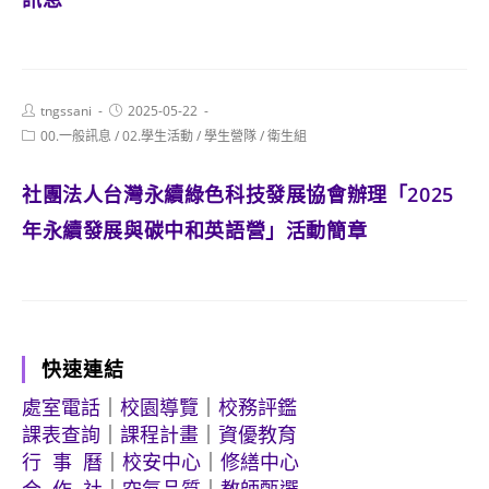
Post
Post
tngssani
2025-05-22
author:
published:
Post
00.一般訊息
/
02.學生活動
/
學生營隊
/
衛生組
category:
社團法人台灣永續綠色科技發展協會辦理「2025
年永續發展與碳中和英語營」活動簡章
快速連結
處室電話
｜
校園導覽
｜
校務評鑑
課表查詢
｜
課程計畫
｜
資優教育
行 事 曆
｜
校安中心
｜
修繕中心