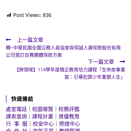
Post Views:
836
上一篇文章
Read
轉~中華民國全國公務人員協會與保誠人壽保險股份有限
more
公司簽訂自費團體保險方案
articles
下一篇文章
【跨領域】114學年度矯正教育培力課程「生命故事書
寫：引導犯罪少年重塑人生」
快速連結
處室電話
｜
校園導覽
｜
校務評鑑
課表查詢
｜
課程計畫
｜
資優教育
行 事 曆
｜
校安中心
｜
修繕中心
合 作 社
｜
空氣品質
｜
教師甄選