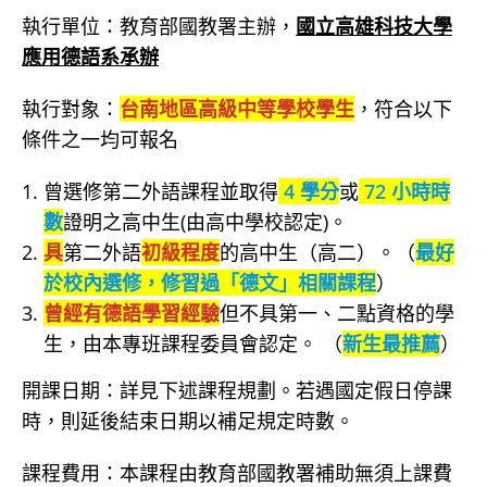
執行單位：教育部國教署主辦，
國立高雄科技大學
應用德語系承辦
執行對象：
台南地區高級中等學校學生
，符合以下
條件之一均可報名
曾選修第二外語課程並取得
4 學分
或
72 小時時
數
證明之高中生(由高中學校認定)。
具
第二外語
初級程度
的高中生（高二）。（
最好
於校內選修，修習過「德文」相關課程
）
曾經有德語學習經驗
但不具第一、二點資格的學
生，由本專班課程委員會認定。 （
新生最推薦
）
開課日期：詳見下述課程規劃。若遇國定假日停課
時，則延後結束日期以補足規定時數。
課程費用：本課程由教育部國教署補助無須上課費