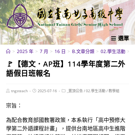
跳
轉
至
主
要
選單
內
>
2025 年
>
7 月
>
16 日
>
B.文章分類
>
02.學生活動
>
容
🚩【德文．AP班】114學年度第二外
語假日班報名
Post
Post
Post
tngsteach
2025-07-16
_置頂公告
/
02.學生活動
/
教學組
author:
published:
category:
宗旨：
為配合教育部國教署政策，本系執行「高中預修大
學第二外語課程計畫」，提供台南地區高中生進階