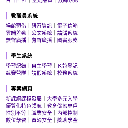
教職員系統
場館預借
｜
研習資訊
｜
電子信箱
雲端差勤
｜
公文系統
｜
請購系統
無聲廣播
｜
有聲廣播
｜
圖書服務
學生系統
學習紀錄
｜
自主學習
｜
Ｋ館登記
競賽營隊
｜
請假系統
｜
校務系統
專案網頁
新課綱課程發展
｜
大學多元入學
優質化特色領航
｜
教育儲蓄專戶
性別平等
｜
職業安全
｜
內部控制
數位學習
｜
資通安全
｜
獎助學金