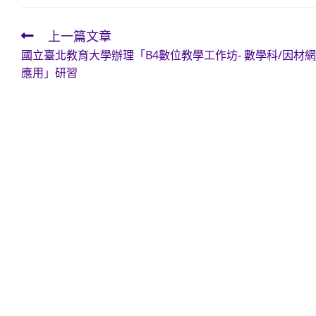
上一篇文章
Read
國立臺北教育大學辦理「B4數位教學工作坊- 數學科/因材網
more
應用」研習
articles