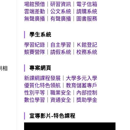
場館預借
｜
研習資訊
｜
電子信箱
雲端差勤
｜
公文系統
｜
請購系統
無聲廣播
｜
有聲廣播
｜
圖書服務
學生系統
學習紀錄
｜
自主學習
｜
Ｋ館登記
競賽營隊
｜
請假系統
｜
校務系統
專案網頁
供相
新課綱課程發展
｜
大學多元入學
優質化特色領航
｜
教育儲蓄專戶
性別平等
｜
職業安全
｜
內部控制
數位學習
｜
資通安全
｜
獎助學金
宣導影片-特色課程