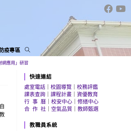
防疫專區
材網應用」研習
快速連結
處室電話
｜
校園導覽
｜
校務評鑑
課表查詢
｜
課程計畫
｜
資優教育
行 事 曆
｜
校安中心
｜
修繕中心
自
合 作 社
｜
空氣品質
｜
教師甄選
教
教職員系統