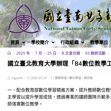
跳
轉
至
主
要
內
首頁
學校簡介
行政組織
教學單位
容
>
2025 年
>
7 月
>
25 日
>
B.文章分類
>
03.教師活動
>
國立臺北教育大學辦理「B4數位教學工
Post
Post
Post
tngsinfo
2025-07-25
教師研習
/
數位學習
/
資訊組
author:
published:
category:
一、配合教育部數位學習精進方案，提升教師數位教
主學習以提升學習成效，透過專業的講師團隊示範多
師落實數位教學。