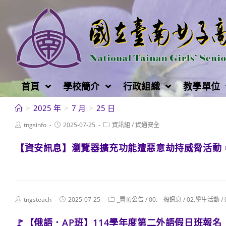
跳
轉
至
主
要
內
首頁
學校簡介
行政組織
教學單位
容
>
2025 年
>
7 月
>
25 日
Post
Post
Post
tngsinfo
2025-07-25
資訊組
/
資通安全
author:
published:
category:
【資安訊息】瀏覽器擴充功能遭惡意劫持威脅活動
Post
Post
Post
tngsteach
2025-07-25
_置頂公告
/
00.一般訊息
/
02.學生活動
/
author:
published:
category:
🚩【俄語．AP班】114學年度第二外語假日班報名