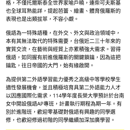
格，不僅托爾斯泰全世界家喻戶曉，連柴可夫斯基
也全球耳熟能詳，提起芭蕾、繪畫、體育俄羅斯的
表現也是出類拔萃，不容小覷。
俄語為一特殊語種，在外交、外文與政治領域中，
本有其無法取代的特殊需要，台俄近二三十年來的
實質交流，在藝術與經貿上亦累積強大需求。習得
俄語，如同握有前進俄羅斯的關鍵鎖鑰，因為這把
鑰匙，往日帝國的大門，始有緣啟開。
為提供第二外語學習能力優秀之高級中等學校學生
適性發展機會，並且積極培育具第二外語能力人才
以因應國際化需求，114學年度長榮大學預計於台南
女中開設俄語AP專班，計畫執行期程為期一年。有
別於進階班，歡迎零基礎對俄語有興趣的同學選
修，也歡迎修過初階的同學繼續加深加廣學習。