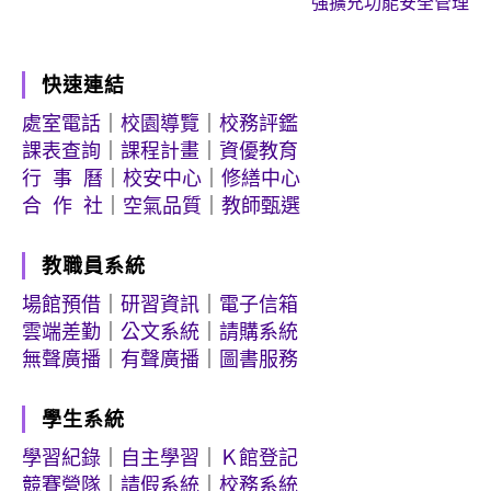
強擴充功能安全管理
快速連結
處室電話
｜
校園導覽
｜
校務評鑑
課表查詢
｜
課程計畫
｜
資優教育
行 事 曆
｜
校安中心
｜
修繕中心
合 作 社
｜
空氣品質
｜
教師甄選
教職員系統
場館預借
｜
研習資訊
｜
電子信箱
雲端差勤
｜
公文系統
｜
請購系統
無聲廣播
｜
有聲廣播
｜
圖書服務
學生系統
學習紀錄
｜
自主學習
｜
Ｋ館登記
競賽營隊
｜
請假系統
｜
校務系統