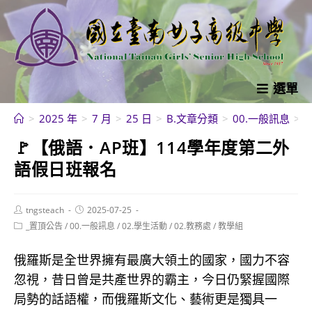
跳
轉
至
主
要
選單
內
>
2025 年
>
7 月
>
25 日
>
B.文章分類
>
00.一般訊息
>
容
🚩【俄語．AP班】114學年度第二外
語假日班報名
Post
Post
tngsteach
2025-07-25
author:
published:
Post
_置頂公告
/
00.一般訊息
/
02.學生活動
/
02.教務處
/
教學組
category:
俄羅斯是全世界擁有最廣大領土的國家，國力不容
忽視，昔日曾是共產世界的霸主，今日仍緊握國際
局勢的話語權，而俄羅斯文化、藝術更是獨具一