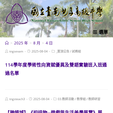
跳
轉
至
主
要
選單
內
>
2025 年
>
8 月
>
4 日
容
Post
Post
Post
tngsexam
2025-08-04
_置頂公告
/
試務組
author:
published:
category:
114學年度學術性向資賦優異及雙語實驗班入班通
過名單
Post
Post
Post
tngsteach3
2025-08-04
03.教師活動
/
教學組
/
教師研習
author:
published:
category:
【跨領域】《𨑨迌物─遊戲與生活美學展覽》展