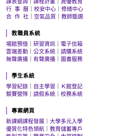
課表查詢
｜
課程計畫
｜
資優教育
行 事 曆
｜
校安中心
｜
修繕中心
合 作 社
｜
空氣品質
｜
教師甄選
教職員系統
場館預借
｜
研習資訊
｜
電子信箱
雲端差勤
｜
公文系統
｜
請購系統
無聲廣播
｜
有聲廣播
｜
圖書服務
學生系統
學習紀錄
｜
自主學習
｜
Ｋ館登記
競賽營隊
｜
請假系統
｜
校務系統
專案網頁
新課綱課程發展
｜
大學多元入學
優質化特色領航
｜
教育儲蓄專戶