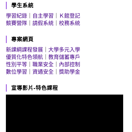
學生系統
學習紀錄
｜
自主學習
｜
Ｋ館登記
競賽營隊
｜
請假系統
｜
校務系統
專案網頁
新課綱課程發展
｜
大學多元入學
優質化特色領航
｜
教育儲蓄專戶
性別平等
｜
職業安全
｜
內部控制
數位學習
｜
資通安全
｜
獎助學金
宣導影片-特色課程