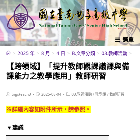
跳
轉
至
主
要
選單
內
>
2025 年
>
8 月
>
4 日
>
B.文章分類
>
03.教師活動
>
教
容
【跨領域】「提升教師觀課議課與備
課能力之教學應用」教師研習
Post
Post
Post
tngsteach3
2025-08-04
03.教師活動
/
教學組
/
教師研習
author:
published:
category:
※詳細內容如附件所示，請參照。
▼建議