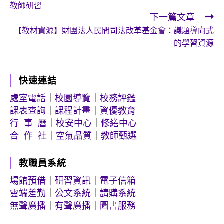
教師研習
articles
下一篇文章
【教材資源】財團法人民間司法改革基金會：議題導向式
的學習資源
快速連結
處室電話
｜
校園導覽
｜
校務評鑑
課表查詢
｜
課程計畫
｜
資優教育
行 事 曆
｜
校安中心
｜
修繕中心
合 作 社
｜
空氣品質
｜
教師甄選
教職員系統
場館預借
｜
研習資訊
｜
電子信箱
雲端差勤
｜
公文系統
｜
請購系統
無聲廣播
｜
有聲廣播
｜
圖書服務