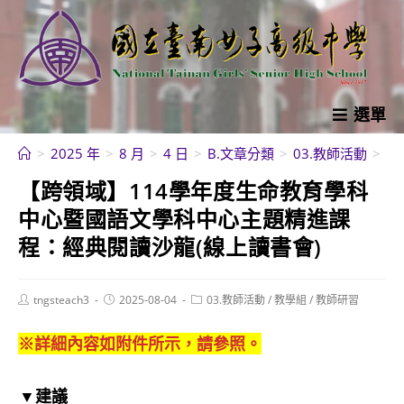
跳
轉
至
主
要
選單
內
>
2025 年
>
8 月
>
4 日
>
B.文章分類
>
03.教師活動
>
教
容
【跨領域】114學年度生命教育學科
中心暨國語文學科中心主題精進課
程：經典閱讀沙龍(線上讀書會)
Post
Post
Post
tngsteach3
2025-08-04
03.教師活動
/
教學組
/
教師研習
author:
published:
category:
※詳細內容如附件所示，請參照。
▼建議