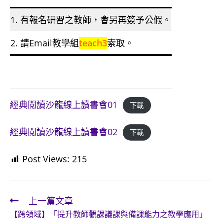
1. 有報名研習之教師，會另再簽予公假。
2. 請Email教學組
teach3
索取。
經典閱讀沙龍線上讀書會01
下載
經典閱讀沙龍線上讀書會02
下載
Post Views:
215
上一篇文章
Read
【跨領域】「提升教師觀課議課與備課能力之教學應用」
more