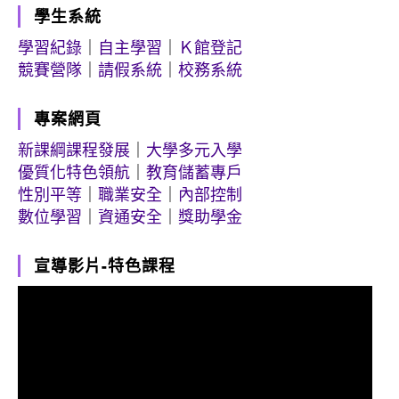
學生系統
學習紀錄
｜
自主學習
｜
Ｋ館登記
競賽營隊
｜
請假系統
｜
校務系統
專案網頁
新課綱課程發展
｜
大學多元入學
優質化特色領航
｜
教育儲蓄專戶
性別平等
｜
職業安全
｜
內部控制
數位學習
｜
資通安全
｜
獎助學金
宣導影片-特色課程