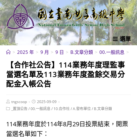
跳
轉
至
主
要
選單
內
>
2025 年
>
9 月
>
9 日
>
B.文章分類
>
00.一般訊息
>
【
容
【合作社公告】114業務年度理監事
當選名單及113業務年度盈餘交易分
配金入帳公告
Post
Post
tngscoop
2025-09-09
author:
published:
Post
_置頂公告
/
00.一般訊息
/
10.合作社
/
A.發布單位
/
B.文章分類
category:
114業務年度於114年8月29日投票結束，開票
當選名單如下：