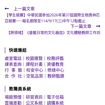
上一篇文章
Read
【學生競賽】中華民國參加2026年第37屆國際生物奧林匹
more
亞競賽~~~報名期限至114/9/17(三)中午12點截止
articles
下一篇文章
【跨領域】《盛載日常的文化器皿》文化體驗教師工作坊
快速連結
處室電話
｜
校園導覽
｜
校務評鑑
課表查詢
｜
課程計畫
｜
資優教育
行 事 曆
｜
校安中心
｜
修繕中心
合 作 社
｜
空氣品質
｜
教師甄選
教職員系統
場館預借
｜
研習資訊
｜
電子信箱
雲端差勤
｜
公文系統
｜
請購系統