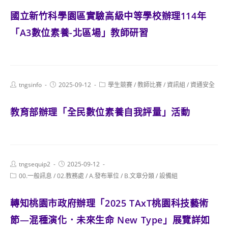
國立新竹科學園區實驗高級中等學校辦理114年
「A3數位素養-北區場」教師研習
Post
Post
Post
tngsinfo
2025-09-12
學生競賽
/
教師比賽
/
資訊組
/
資通安全
author:
published:
category:
教育部辦理「全民數位素養自我評量」活動
Post
Post
tngsequip2
2025-09-12
author:
published:
Post
00.一般訊息
/
02.教務處
/
A.發布單位
/
B.文章分類
/
設備組
category:
轉知桃園市政府辦理「2025 TAxT桃園科技藝術
節—混種演化．未來生命 New Type」展覽詳如