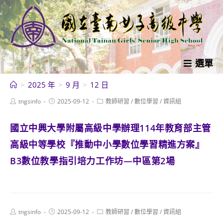
跳
轉
至
主
要
選單
內
>
2025 年
>
9 月
>
12 日
容
Post
Post
Post
tngsinfo
2025-09-12
教師研習
/
數位學習
/
資訊組
author:
published:
category:
國立中興大學附屬高級中學辦理114年教育部主管
高級中等學校『推動中小學數位學習精進方案』
B3數位教學指引培力工作坊—中區第2場
Post
Post
Post
tngsinfo
2025-09-12
教師研習
/
數位學習
/
資訊組
author:
published:
category: