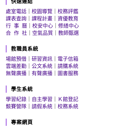
快速連結
處室電話
｜
校園導覽
｜
校務評鑑
課表查詢
｜
課程計畫
｜
資優教育
行 事 曆
｜
校安中心
｜
修繕中心
合 作 社
｜
空氣品質
｜
教師甄選
教職員系統
場館預借
｜
研習資訊
｜
電子信箱
雲端差勤
｜
公文系統
｜
請購系統
無聲廣播
｜
有聲廣播
｜
圖書服務
學生系統
學習紀錄
｜
自主學習
｜
Ｋ館登記
競賽營隊
｜
請假系統
｜
校務系統
專案網頁