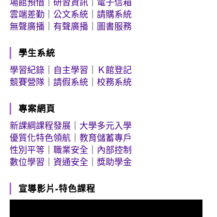
場館預借
｜
研習資訊
｜
電子信箱
雲端差勤
｜
公文系統
｜
請購系統
無聲廣播
｜
有聲廣播
｜
圖書服務
學生系統
學習紀錄
｜
自主學習
｜
Ｋ館登記
競賽營隊
｜
請假系統
｜
校務系統
專案網頁
新課綱課程發展
｜
大學多元入學
優質化特色領航
｜
教育儲蓄專戶
性別平等
｜
職業安全
｜
內部控制
數位學習
｜
資通安全
｜
獎助學金
宣導影片-特色課程