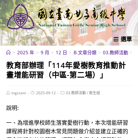
跳
轉
至
主
要
選單
內
>
2025 年
>
9 月
>
12 日
>
B.文章分類
>
03.教師活動
>
容
教育部辦理「114年愛樹教育推動計
畫增能研習（中區-第二場）」
Post
Post
Post
tngssani
2025-09-12
03.教師活動
/
衛生組
author:
published:
category:
說明:
一、為增進學校師生落實愛樹行動，本次增能研習
課程將針對校園樹木常見問題做介紹並建立正確的