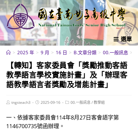
跳
轉
至
主
要
選單
內
>
2025 年
>
9 月
>
16 日
>
B.文章分類
>
00.一般訊息
>
容
【轉知】客家委員會「獎勵推動客語
教學語言學校實施計畫」及「辦理客
語教學語言者獎勵及增能計畫」
Post
Post
Post
tngsteach3
2025-09-16
00.一般訊息
/
教學組
author:
published:
category:
一、依據客家委員會114年8月27日客會語字第
1146700735號函辦理。