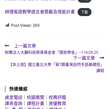
辦理客語教學語言者獎勵及增能計畫
下載
Post Views:
269
上一篇文章
Read
財團法人大鵬科技慈善基金會「獎助學金」~114.09.25
more
下一篇文章
articles
【本土語】國立臺北大學「第7期臺灣自然手語基礎班」
課程
快速連結
處室電話
｜
校園導覽
｜
校務評鑑
課表查詢
｜
課程計畫
｜
資優教育