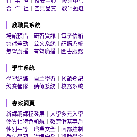
行 事 曆
｜
校安中心
｜
修繕中心
合 作 社
｜
空氣品質
｜
教師甄選
教職員系統
場館預借
｜
研習資訊
｜
電子信箱
雲端差勤
｜
公文系統
｜
請購系統
無聲廣播
｜
有聲廣播
｜
圖書服務
學生系統
學習紀錄
｜
自主學習
｜
Ｋ館登記
競賽營隊
｜
請假系統
｜
校務系統
專案網頁
新課綱課程發展
｜
大學多元入學
優質化特色領航
｜
教育儲蓄專戶
性別平等
｜
職業安全
｜
內部控制
數位學習
｜
資通安全
｜
獎助學金