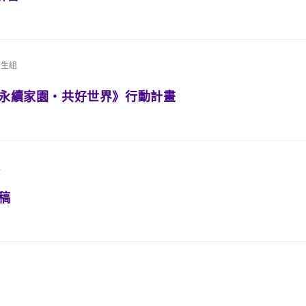
衛生組
《永續家園・共好世界》行動計畫
組
稿