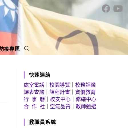
防疫專區
快速連結
處室電話
｜
校園導覽
｜
校務評鑑
課表查詢
｜
課程計畫
｜
資優教育
行 事 曆
｜
校安中心
｜
修繕中心
合 作 社
｜
空氣品質
｜
教師甄選
教職員系統