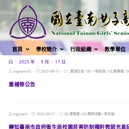
跳
轉
至
主
要
內
首頁
學校簡介
行政組織
教學單位
容
>
2025 年
>
9 月
>
17 日
Post
Post
Post
tngsteach2
2025-09-17
_置頂公告
/
00.一般訊息
/
02.教務處
/
author:
published:
category:
重補修公告
Post
Post
Post
tngssani
2025-09-17
03.學務處
/
03.教師活動
/
衛生組
author:
published:
category:
轉知臺南市政府衛生局校園菸害防制種籽教師充能