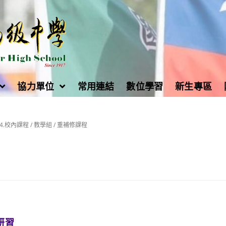
協力單位
常用連結
數位學習
新生專區
04.校內課程
/
教學組
/
重補修課程
研習