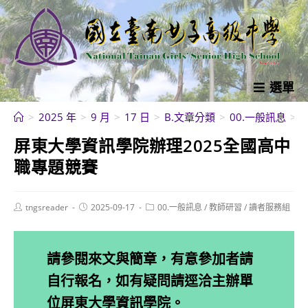
跳
轉
至
主
要
選單
內
>
2025 年
>
9 月
>
17 日
>
B.文章分類
>
00.一般訊息
>
容
屏東大學資訊學院辦理2025全國高中
職專題競賽
Post
Post
Post
tngsreader
2025-09-17
00.一般訊息
/
教師研習
/
讀者服務組
author:
published:
category:
請參閱來文與簡章，有意參加者請
自行報名，如有疑問請逕洽主辦單
位屏東大學資訊學院。