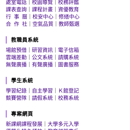
處室電話
｜
校園導覽
｜
校務評鑑
課表查詢
｜
課程計畫
｜
資優教育
行 事 曆
｜
校安中心
｜
修繕中心
合 作 社
｜
空氣品質
｜
教師甄選
教職員系統
場館預借
｜
研習資訊
｜
電子信箱
雲端差勤
｜
公文系統
｜
請購系統
無聲廣播
｜
有聲廣播
｜
圖書服務
學生系統
學習紀錄
｜
自主學習
｜
Ｋ館登記
競賽營隊
｜
請假系統
｜
校務系統
專案網頁
新課綱課程發展
｜
大學多元入學