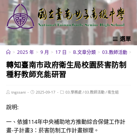
跳
轉
至
主
要
選單
內
>
2025 年
>
9 月
>
17 日
>
B.文章分類
>
03.教師活動
>
容
轉知臺南市政府衛生局校園菸害防制
種籽教師充能研習
Post
Post
Post
tngssani
2025-09-17
03.學務處
/
03.教師活動
/
衛生組
author:
published:
category:
說明:
一、依據114年中央補助地方推動綜合保健工作計
畫-子計畫3：菸害防制工作計畫辦理。