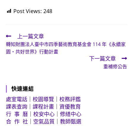
Post Views:
248
上一篇文章
Read
轉知財團法人臺中市四季藝術教育基金會 114 年《永續家
more
園・共好世界》行動計畫
articles
下一篇文章
重補修公告
快速連結
處室電話
｜
校園導覽
｜
校務評鑑
課表查詢
｜
課程計畫
｜
資優教育
行 事 曆
｜
校安中心
｜
修繕中心
合 作 社
｜
空氣品質
｜
教師甄選