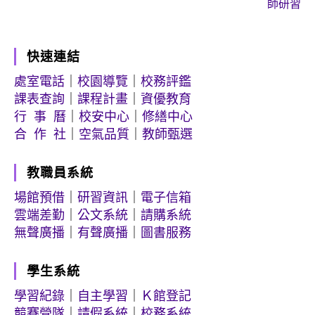
師研習
快速連結
處室電話
｜
校園導覽
｜
校務評鑑
課表查詢
｜
課程計畫
｜
資優教育
行 事 曆
｜
校安中心
｜
修繕中心
合 作 社
｜
空氣品質
｜
教師甄選
教職員系統
場館預借
｜
研習資訊
｜
電子信箱
雲端差勤
｜
公文系統
｜
請購系統
無聲廣播
｜
有聲廣播
｜
圖書服務
學生系統
學習紀錄
｜
自主學習
｜
Ｋ館登記
競賽營隊
｜
請假系統
｜
校務系統