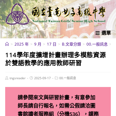
跳
轉
至
主
要
選單
內
>
2025 年
>
9 月
>
17 日
>
B.文章分類
>
00.一般訊息
>
容
114學年度擴增計畫辦理多模態資源
於雙語教學的應用教師研習
Post
Post
Post
tngsreader
2025-09-17
00.一般訊息
author:
published:
category:
請參閱來文與研習計畫，有意參加
師長請自行報名，如需公假請洽圖
書館讀者服務組（分機536），課務