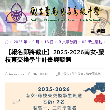
跳
轉
至
主
要
選單
內
>
2025 年
>
9 月
>
18 日
>
B.文章分類
>
02.學生活動
>
容
【報名即將截止】2025-2026南女-藤
枝東交換學生計畫與甄選
Post
Post
Post
tngsreader
2025-09-18
_置頂公告
/
學生競賽
/
讀者服務組
author:
published:
category: