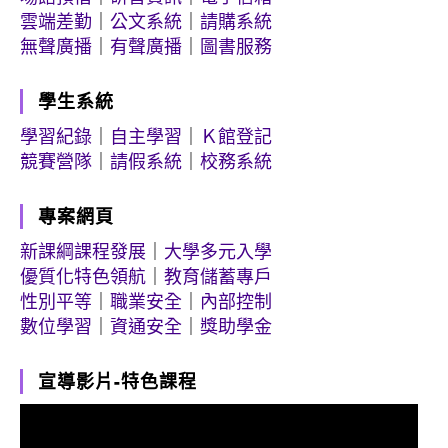
雲端差勤
｜
公文系統
｜
請購系統
無聲廣播
｜
有聲廣播
｜
圖書服務
學生系統
學習紀錄
｜
自主學習
｜
Ｋ館登記
競賽營隊
｜
請假系統
｜
校務系統
專案網頁
新課綱課程發展
｜
大學多元入學
優質化特色領航
｜
教育儲蓄專戶
性別平等
｜
職業安全
｜
內部控制
數位學習
｜
資通安全
｜
獎助學金
宣導影片-特色課程