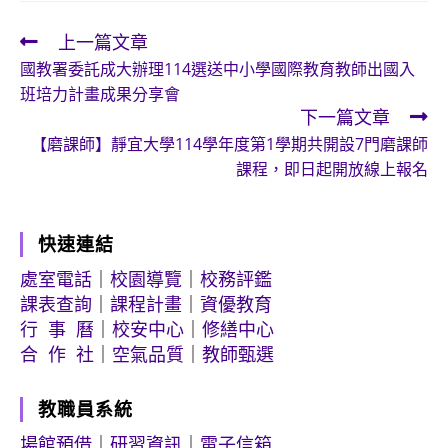
上一篇文章
Read
國教署委託成大辦理114選送中小學國際教育教師出國入
more
班培力計畫成果分享會
articles
下一篇文章
【磨課師】靜宜大學114學年度第1學期共開設7門磨課師
課程，即日起開放線上報名
快速連結
處室電話
｜
校園導覽
｜
校務評鑑
課表查詢
｜
課程計畫
｜
資優教育
行 事 曆
｜
校安中心
｜
修繕中心
合 作 社
｜
空氣品質
｜
教師甄選
教職員系統
場館預借
｜
研習資訊
｜
電子信箱