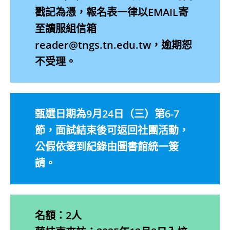
戳記為憑，報名表一律以EMAIL寄
至讀服組信箱
reader@tngs.tn.edu.tw，逾期恕
不受理。
甄選日期為9月24日（三）第6-7
節，面試結束後可返回社團活動，
公假依簽到紀錄由圖書館統一簽
請。
名額：2人