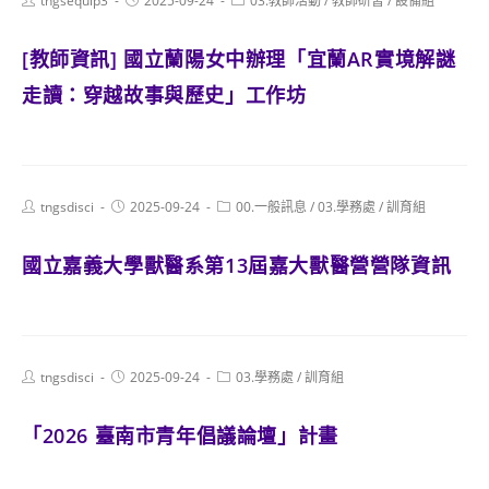
tngsequip3
2025-09-24
03.教師活動
/
教師研習
/
設備組
author:
published:
category:
[教師資訊] 國立蘭陽女中辦理「宜蘭AR實境解謎
走讀：穿越故事與歷史」工作坊
Post
Post
Post
tngsdisci
2025-09-24
00.一般訊息
/
03.學務處
/
訓育組
author:
published:
category:
國立嘉義大學獸醫系第13屆嘉大獸醫營營隊資訊
Post
Post
Post
tngsdisci
2025-09-24
03.學務處
/
訓育組
author:
published:
category:
「2026 臺南市青年倡議論壇」計畫