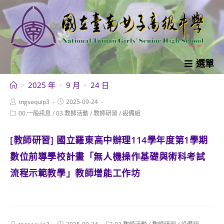
跳
轉
至
主
要
選單
內
>
2025 年
>
9 月
>
24 日
容
Post
Post
tngsequip3
2025-09-24
author:
published:
Post
00.一般訊息
/
03.教師活動
/
教師研習
/
設備組
category:
[教師研習] 國立羅東高中辦理114學年度第1學期
數位前導學校計畫「無人機操作基礎與術科考試
流程示範教學」教師增能工作坊
Post
Post
Post