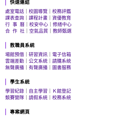
快速連結
處室電話
｜
校園導覽
｜
校務評鑑
課表查詢
｜
課程計畫
｜
資優教育
行 事 曆
｜
校安中心
｜
修繕中心
合 作 社
｜
空氣品質
｜
教師甄選
教職員系統
場館預借
｜
研習資訊
｜
電子信箱
雲端差勤
｜
公文系統
｜
請購系統
無聲廣播
｜
有聲廣播
｜
圖書服務
學生系統
學習紀錄
｜
自主學習
｜
Ｋ館登記
競賽營隊
｜
請假系統
｜
校務系統
專案網頁