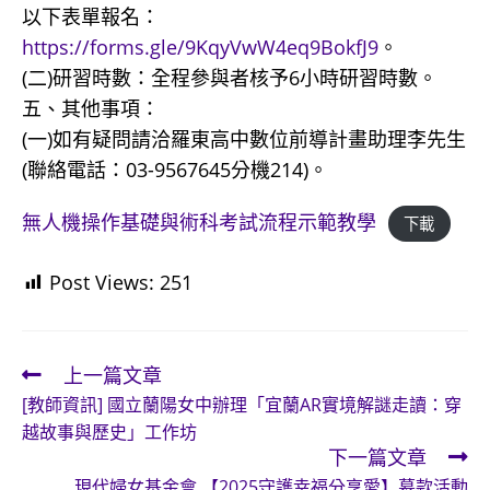
以下表單報名：
https://forms.gle/9KqyVwW4eq9BokfJ9
。
(二)研習時數：全程參與者核予6小時研習時數。
五、其他事項：
(一)如有疑問請洽羅東高中數位前導計畫助理李先生
(聯絡電話：03-9567645分機214)。
無人機操作基礎與術科考試流程示範教學
下載
Post Views:
251
上一篇文章
Read
[教師資訊] 國立蘭陽女中辦理「宜蘭AR實境解謎走讀：穿
more
越故事與歷史」工作坊
articles
下一篇文章
現代婦女基金會 【2025守護幸福分享愛】募款活動