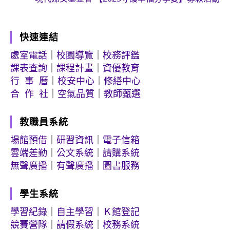
快速連結
處室電話
｜
校園導覽
｜
校務評鑑
課表查詢
｜
課程計畫
｜
資優教育
行 事 曆
｜
校安中心
｜
修繕中心
合 作 社
｜
空氣品質
｜
教師甄選
教職員系統
場館預借
｜
研習資訊
｜
電子信箱
雲端差勤
｜
公文系統
｜
請購系統
無聲廣播
｜
有聲廣播
｜
圖書服務
學生系統
學習紀錄
｜
自主學習
｜
Ｋ館登記
競賽營隊
｜
請假系統
｜
校務系統