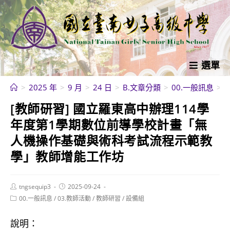
跳
轉
至
主
要
選單
內
>
2025 年
>
9 月
>
24 日
>
B.文章分類
>
00.一般訊息
>
容
[教師研習] 國立羅東高中辦理114學
年度第1學期數位前導學校計畫「無
人機操作基礎與術科考試流程示範教
學」教師增能工作坊
Post
Post
tngsequip3
2025-09-24
author:
published:
Post
00.一般訊息
/
03.教師活動
/
教師研習
/
設備組
category:
說明：