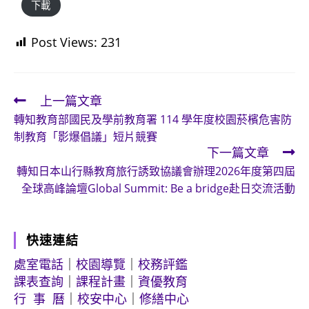
下載
Post Views:
231
上一篇文章
Read
轉知教育部國民及學前教育署 114 學年度校園菸檳危害防
more
制教育「影爆倡議」短片競賽
articles
下一篇文章
轉知日本山行縣教育旅行誘致協議會辦理2026年度第四屆
全球高峰論壇Global Summit: Be a bridge赴日交流活動
快速連結
處室電話
｜
校園導覽
｜
校務評鑑
課表查詢
｜
課程計畫
｜
資優教育
行 事 曆
｜
校安中心
｜
修繕中心