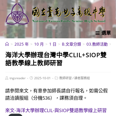
跳
轉
至
主
要
選單
內
>
2025 年
>
10 月
>
1 日
>
B.文章分類
>
03.教師活動
>
容
海洋大學辦理台灣中學CLIL+SIOP雙
語教學線上教師研習
Post
Post
Post
tngsreader
2025-10-01
教師研習
/
讀者服務組
author:
published:
category:
請參閱來文，有意參加師長請自行報名，如需公假
請洽讀服組（分機536），課務須自理。
來文-海洋大學辦理CLIL-與SIOP雙語教學線上研習