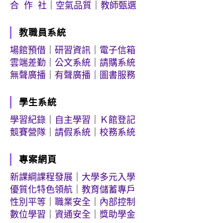
合 作 社
｜
空氣品質
｜
教師甄選
教職員系統
場館預借
｜
研習資訊
｜
電子信箱
雲端差勤
｜
公文系統
｜
請購系統
無聲廣播
｜
有聲廣播
｜
圖書服務
學生系統
學習紀錄
｜
自主學習
｜
Ｋ館登記
競賽營隊
｜
請假系統
｜
校務系統
專案網頁
新課綱課程發展
｜
大學多元入學
優質化特色領航
｜
教育儲蓄專戶
性別平等
｜
職業安全
｜
內部控制
數位學習
｜
資通安全
｜
獎助學金